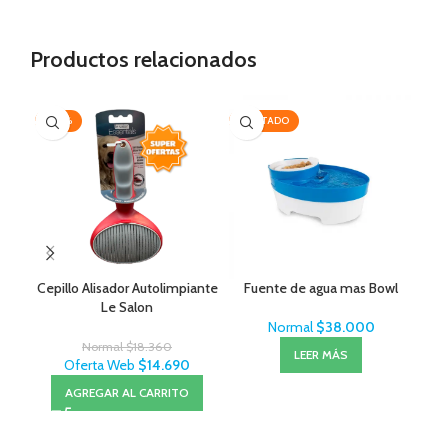
Productos relacionados
-20%
AGOTADO
-2
Cepillo Alisador Autolimpiante
Fuente de agua mas Bowl
Sal
Le Salon
– 
Normal
$
38.000
Normal
$
18.360
LEER MÁS
Oferta Web
$
14.690
AGREGAR AL CARRITO