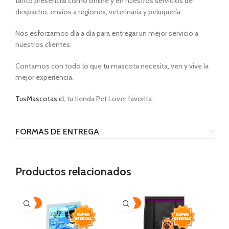
tanto presencial como online y en nuestros servicios de
despacho, envíos a regiones, veterinaria y peluquería.
Nos esforzamos día a día para entregar un mejor servicio a
nuestros clientes.
Contamos con todo lo que tu mascota necesita, ven y vive la
mejor experiencia.
TusMascotas.cl
, tu tienda Pet Lover favorita.
FORMAS DE ENTREGA
Productos relacionados
-20%
-20%
-3