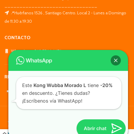
_______________________________
📍Huérfanos 1526 , Santiago Centro. Local 2 - Lunes a Domingo
de 11:30 a 19:30
CONTACTO
WhatsApp: +569 7564 4676
REDES SOCIALES
Este
Kong Wubba Morado L
tiene
-20%
en descuento. ¿Tienes dudas?
¡Escríbenos vía WhastApp!
TusMascotas.cl
Abrir chat
0