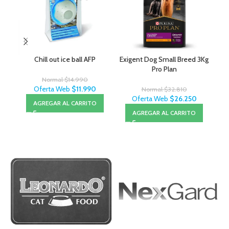
Chill out ice ball AFP
Exigent Dog Small Breed 3Kg
Pro Plan
Normal
$
14.990
Oferta Web
$
11.990
Normal
$
32.810
Oferta Web
$
26.250
AGREGAR AL CARRITO
AGREGAR AL CARRITO