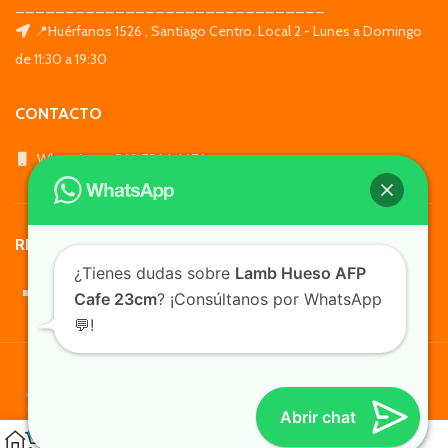
_______________________________
📍Huérfanos 1526 , Santiago Centro. Local 2 - Lunes a Domingo
de 11:30 a 19:30
CONTACTO
WhatsApp: +569 7564 4676
REDES SOCIALES
¿Tienes dudas sobre
Lamb Hueso AFP
Cafe 23cm
? ¡Consúltanos por WhatsApp
💬!
TusMascotas.cl
Abrir chat
0