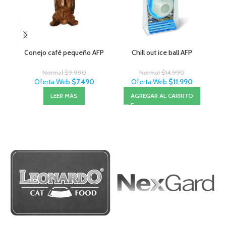
Conejo café pequeño AFP
Chill out ice ball AFP
Normal
$
9.990
Normal
$
14.990
Oferta Web
$
7.490
Oferta Web
$
11.990
LEER MÁS
AGREGAR AL CARRITO