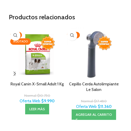
Productos relacionados
-7%
-35%
-2
AGOTADO
Royal Canin X-Small Adult 1 Kg
Cepillo Cerda Autolimpiante
Sal
Le Salon
– 
Normal
$
10.750
Oferta Web
$
9.990
Normal
$
17.480
Oferta Web
$
11.360
LEER MÁS
AGREGAR AL CARRITO