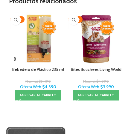
Productos relacionados
-20%
-20%
-2
AG
Bebedero de Plástico 235 ml
Bites Bouchees Living World
Normal
$
5.490
Normal
$
4.990
Oferta Web
$
4.390
Oferta Web
$
3.990
AGREGAR AL CARRITO
AGREGAR AL CARRITO