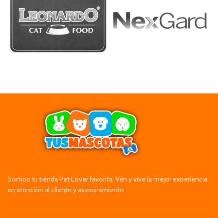
Somos tu tienda Pet Lover favorita. Ven y vive la mejor experiencia
en atención al cliente y asesoramiento