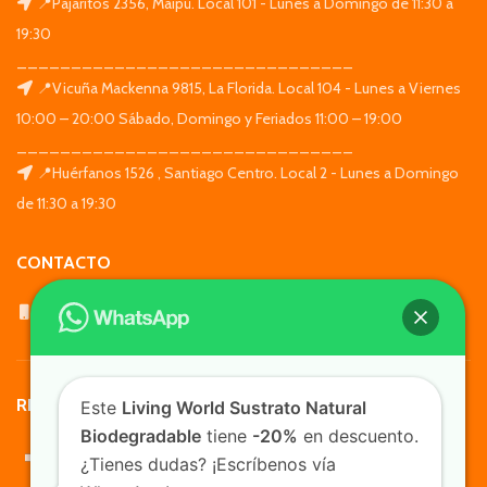
📍Pajaritos 2356, Maipú. Local 101 - Lunes a Domingo de 11:30 a
19:30
_______________________________
📍Vicuña Mackenna 9815, La Florida. Local 104 - Lunes a Viernes
10:00 – 20:00 Sábado, Domingo y Feriados 11:00 – 19:00
_______________________________
📍Huérfanos 1526 , Santiago Centro. Local 2 - Lunes a Domingo
de 11:30 a 19:30
CONTACTO
WhatsApp: +569 7564 4676
REDES SOCIALES
Este
Living World Sustrato Natural
Biodegradable
tiene
-20%
en descuento.
¿Tienes dudas? ¡Escríbenos vía