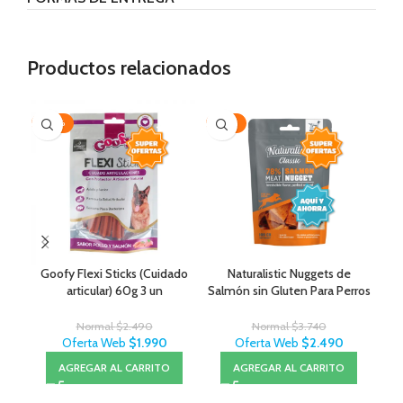
Productos relacionados
-20%
-33%
-3
Goofy Flexi Sticks (Cuidado
Naturalistic Nuggets de
Nat
articular) 60g 3 un
Salmón sin Gluten Para Perros
Normal
$
2.490
Normal
$
3.740
Oferta Web
$
1.990
Oferta Web
$
2.490
AGREGAR AL CARRITO
AGREGAR AL CARRITO