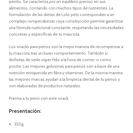
perrito
. Se caracteriza por un equilibrio preciso en sus
alimentos, contando con muchos tipos de nutrientes. La
formulación de las dietas de Lolo pets
corresponden a un
complejo rompecabezas cuya construcción permite garantizar
una fórmula nutricional constante, respetando las necesidades
concretas y específicas de
tu mascota.
Los snacks para perros
son la mejor manera de recompensar a
tu mascota tras un buen comportamiento. También si
disfrutas de verle súper feliz a la hora de comer, o como
postre. Las mejores golosinas para
perros
son a base de una
nutrición enriquecida en fibra y vitaminas. De la misma manera
las mejores marcas ayudan a la limpieza dental de tu
perros
y
son elaboradas de productos naturales.
Premia a tu
perro
con este snack
Presentación:
350g