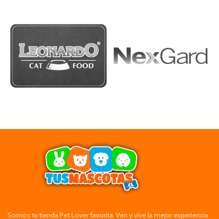
Somos tu tienda Pet Lover favorita. Ven y vive la mejor experiencia