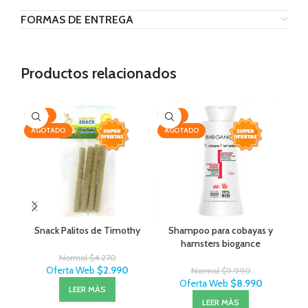
FORMAS DE ENTREGA
Productos relacionados
-30%
-10%
-2
AGOTADO
AGOTADO
AG
Snack Palitos de Timothy
Shampoo para cobayas y
hamsters biogance
Normal
$
4.270
Oferta Web
$
2.990
Normal
$
9.990
Oferta Web
$
8.990
LEER MÁS
LEER MÁS