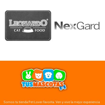
Somos tu tienda Pet Lover favorita. Ven y vive la mejor experiencia