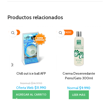
Productos relacionados
-20%
AGOTADO
-3
Chill out ice ball AFP
Crema Desenredante
Ce
Perro/Gato 300ml
MenForSan
Normal
$
14.990
Oferta Web
$
11.990
Normal
$
9.990
AGREGAR AL CARRITO
LEER MÁS