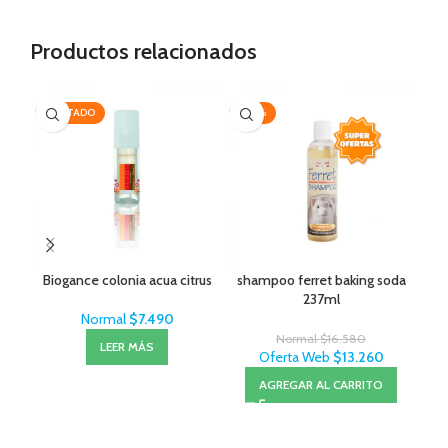
Productos relacionados
AGOTADO
-20%
-2
AG
Biogance colonia acua citrus
shampoo ferret baking soda
237ml
Normal
$
7.490
Normal
$
16.580
LEER MÁS
Oferta Web
$
13.260
AGREGAR AL CARRITO