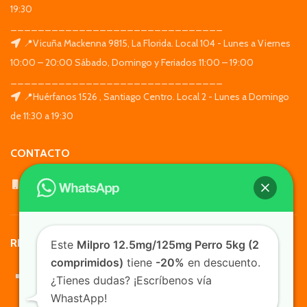
19:30
_______________________________
📍Vicuña Mackenna 9815, La Florida. Local 104 - Lunes a Viernes
10:00 – 20:00 Sábado, Domingo y Feriados 11:00 – 19:00
_______________________________
📍Huérfanos 1526 , Santiago Centro. Local 2 - Lunes a Domingo
de 11:30 a 19:30
CONTACTO
WhatsApp: +569 7564 4676
REDES SOCIALES
Este
Milpro 12.5mg/125mg Perro 5kg (2
comprimidos)
tiene
-20%
en descuento.
¿Tienes dudas? ¡Escríbenos vía
WhastApp!