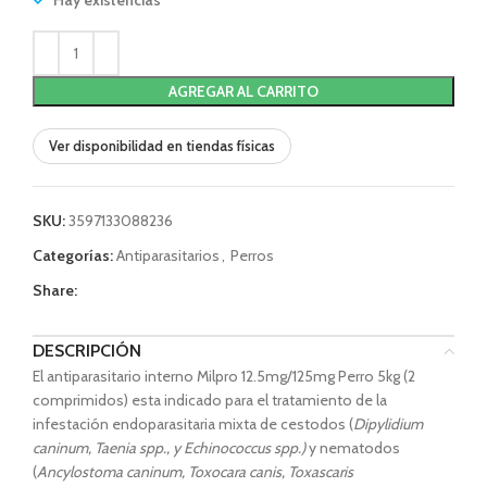
Hay existencias
AGREGAR AL CARRITO
Ver disponibilidad en tiendas físicas
SKU:
3597133088236
Categorías:
Antiparasitarios
,
Perros
Share:
DESCRIPCIÓN
El antiparasitario interno Milpro 12.5mg/125mg Perro 5kg (2
comprimidos) esta indicado para el tratamiento de la
infestación endoparasitaria mixta de cestodos (
Dipylidium
caninum, Taenia spp., y Echinococcus spp.)
y nematodos
(
Ancylostoma caninum
, Toxocara canis, Toxascaris