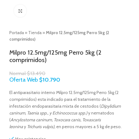
Click to enlarge
Portada
»
Tienda
»
Milpro 12.5mg/125mg Perro 5kg (2
comprimidos)
Milpro 12.5mg/125mg Perro 5kg (2
comprimidos)
Normal
$
13.490
Oferta Web
$
10.790
El antiparasitario interno Milpro 12.5mg/125mg Perro 5kg (2
comprimidos) esta indicado para el tratamiento de la
infestación endoparasitaria mixta de cestodos (
Dipylidium
caninum, Taenia spp., y Echinococcus spp.)
y nematodos
(
Ancylostoma caninum
, Toxocara canis, Toxascaris
leonina
y
Trichuris vulpis),
en perros mayores a 5 kg de peso.