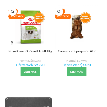
-7%
-25%
-3
AGOTADO
AGOTADO
Royal Canin X-Small Adult 1 Kg
Conejo café pequeño AFP
Normal
$
10.750
Normal
$
9.990
Oferta Web
$
9.990
Oferta Web
$
7.490
LEER MÁS
LEER MÁS