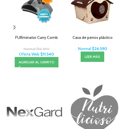
FURminator Curry Comb
Casa de perros plástico
Normal
$
26.590
Normal
$
16.490
Oferta Web
$
11.540
LEER MÁS
AGREGAR AL CARRITO