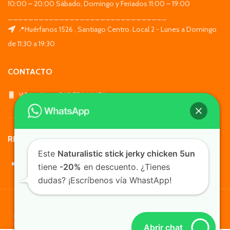
10:00 – 20:00 Sábado, Domingo y Feriados 11:00 – 19:00
_______________________________
📍Huérfanos 1526 , Santiago Centro. Local 2 - Lunes a Domingo
de 11:30 a 19:30
CONTACTO
WhatsApp: +569 7564 4676
REDES SOCIALES
Este
Naturalistic stick jerky chicken 5un
tiene
-20%
en descuento. ¿Tienes
dudas? ¡Escríbenos vía WhastApp!
TusMascotas.cl
Abrir chat