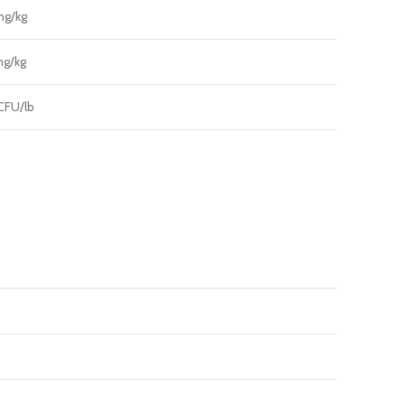
g/kg
g/kg
CFU/lb