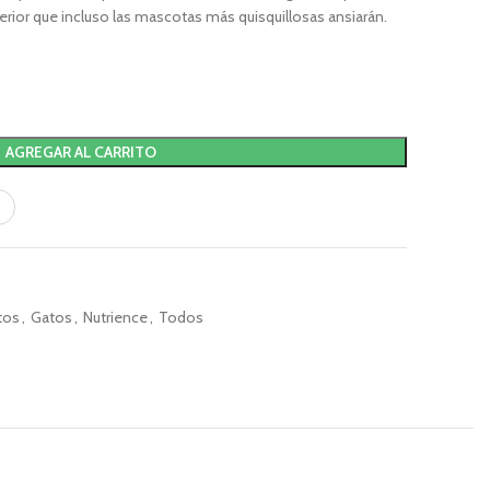
perior que incluso las mascotas más quisquillosas ansiarán.
AGREGAR AL CARRITO
tos
,
Gatos
,
Nutrience
,
Todos