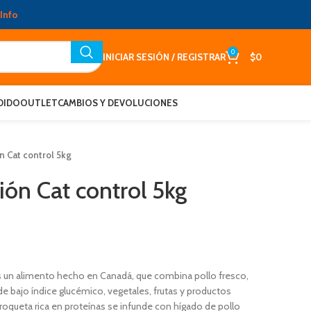
Info
0
INICIAR SESIÓN / REGISTRAR
$
0
DIDO
OUTLET
CAMBIOS Y DEVOLUCIONES
n Cat control 5kg
ión Cat control 5kg
es un alimento hecho en Canadá, que combina pollo fresco,
e bajo índice glucémico, vegetales, frutas y productos
croqueta rica en proteínas se infunde con hígado de pollo