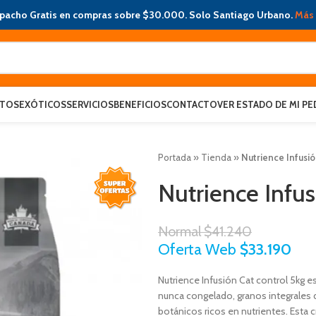
pacho Gratis en compras sobre $30.000. Solo Santiago Urbano.
Más 
ATOS
EXÓTICOS
SERVICIOS
BENEFICIOS
CONTACTO
VER ESTADO DE MI PE
Portada
»
Tienda
»
Nutrience Infusió
Nutrience Infus
Normal
$
41.240
Oferta Web
$
33.190
Nutrience Infusión Cat control 5kg 
nunca congelado, granos integrales d
botánicos ricos en nutrientes. Esta 