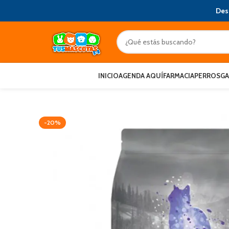
Des
INICIO
AGENDA AQUÍ
FARMACIA
PERROS
G
-20%