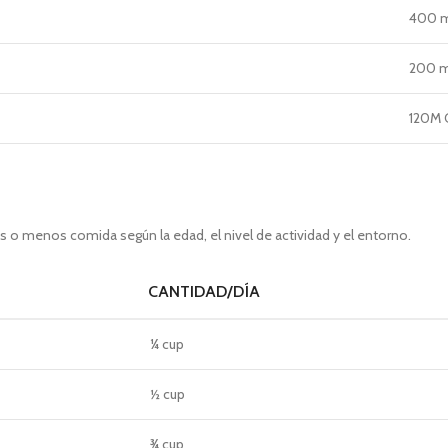
400 m
200 m
120M 
s o menos comida según la edad, el nivel de actividad y el entorno.
CANTIDAD/DÍA
¼ cup
½ cup
¾ cup