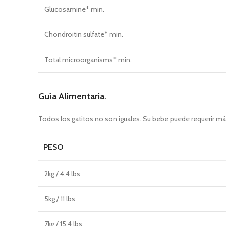
Glucosamine* min.
Chondroitin sulfate* min.
Total microorganisms* min.
Guía Alimentaria.
Todos los gatitos no son iguales. Su bebe puede requerir má
PESO
2kg / 4.4 lbs
5kg / 11 lbs
7kg / 15.4 lbs