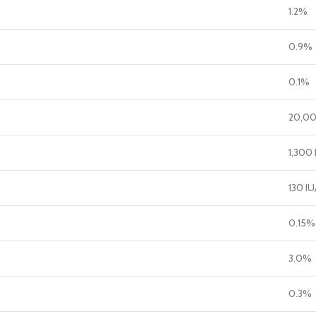
1.2%
0.9%
0.1%
20,00
1,300 
130 IU
0.15%
3.0%
0.3%