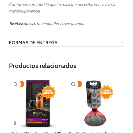
Contamos con todo lo que tu mascota necesita, ven y vive la
mejor experiencia.
TusMascotas.cl
, tu tienda Pet Lover favorita.
FORMAS DE ENTREGA
Productos relacionados
-20%
-20%
AG