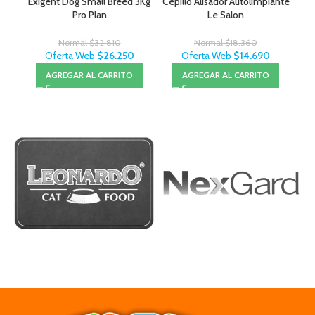
Exigent Dog Small Breed 3Kg
Cepillo Alisador Autolimpiante
J
Pro Plan
Le Salon
Normal
$
32.810
Normal
$
18.360
Oferta Web
$
26.250
Oferta Web
$
14.690
AGREGAR AL CARRITO
AGREGAR AL CARRITO