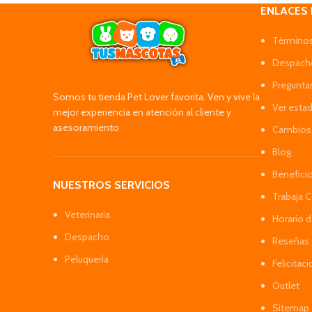
ENLACES
Términos
Despacho
Pregunta
Somos tu tienda Pet Lover favorita. Ven y vive la
Ver esta
mejor experiencia en atención al cliente y
asesoramiento
Cambios 
Blog
Benefici
NUESTROS SERVICIOS
Trabaja 
Veterinaria
Horario 
Despacho
Reseñas 
Peluquería
Felicitac
Outlet
Sitemap