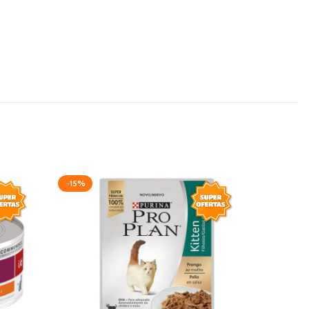
-15%
-22%