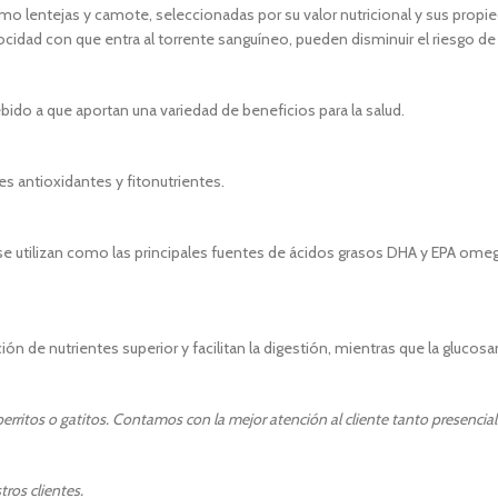
lentejas y camote, seleccionadas por su valor nutricional y sus propie
ocidad con que entra al torrente sanguíneo, pueden disminuir el riesgo de
bido a que aportan una variedad de beneficios para la salud.
es antioxidantes y fitonutrientes.
e utilizan como las principales fuentes de ácidos grasos DHA y EPA omega-
n de nutrientes superior y facilitan la digestión, mientras que la gluco
rritos o gatitos. Contamos con la mejor atención al cliente tanto presencia
ros clientes.