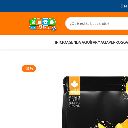
Des
INICIO
AGENDA AQUÍ
FARMACIA
PERROS
G
-33%