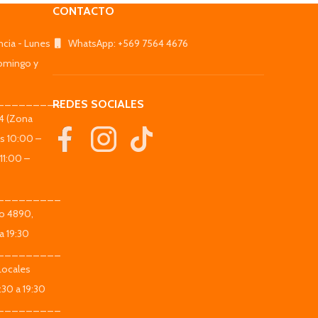
CONTACTO
ncia - Lunes
WhatsApp: +569 7564 4676
omingo y
_________
REDES SOCIALES
44 (Zona
es 10:00 –
11:00 –
_________
co 4890,
a 19:30
_________
Locales
:30 a 19:30
_________