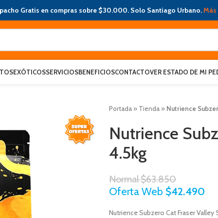
pacho Gratis en compras sobre $30.000. Solo Santiago Urbano.
Más 
ATOS
EXÓTICOS
SERVICIOS
BENEFICIOS
CONTACTO
VER ESTADO DE MI PE
Portada
»
Tienda
»
Nutrience Subzero
Nutrience Subze
4.5kg
Normal
$
63.850
Oferta Web
$
42.490
Nutrience Subzero Cat Fraser Valley