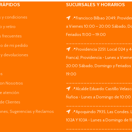
 RÁPIDOS
SUCURSALES Y HORARIOS
 y condiciones
📍Francisco Bilbao 2049, Provide
a Viernes 10:00 – 20:00 Sábado, D
 y retiro
Feriados 11:00 – 19:00
s frecuentes
______________________
do de mi pedido
📍Providencia 2251. Local 024 y 
y devoluciones
Franca), Providencia - Lunes a Viern
20:00 Sábado, Domingo y Feriados 
os
19:00
______________________
Con Nosotros
📍Alcalde Eduardo Castillo Velas
de atención
Ñuñoa - Lunes a Domingo de 10:00 
de Clientes
______________________
iones, Sugerencias y Reclamos
📍Apoquindo 7935, Las Condes. 
102A Y 103A - Lunes a Domingo de 11
______________________