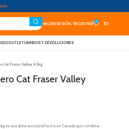
Info
0
INICIAR SESIÓN / REGISTRAR
$
0
DIDO
OUTLET
CAMBIOS Y DEVOLUCIONES
 Cat Fraser Valley 4.5kg
ro Cat Fraser Valley
 5kg es una dieta ancestral hecha en Canadá que combina