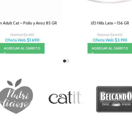
n Adult Cat – Pollo y Arroz 85 GR
I/D Hills Lata – 156 GR
Normal
$
2.410
Normal
$
4.690
Oferta Web
$
1.690
Oferta Web
$
3.190
AGREGAR AL CARRITO
AGREGAR AL CARRITO