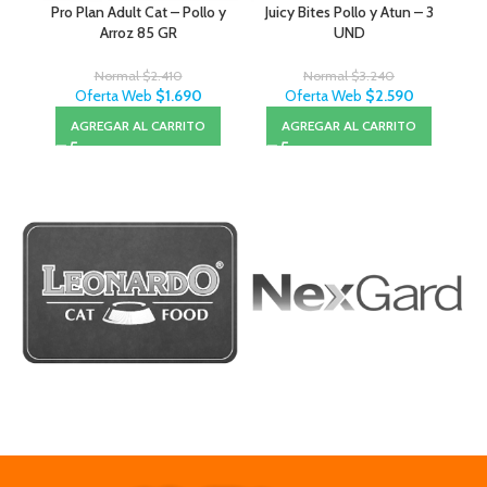
Pro Plan Adult Cat – Pollo y
Juicy Bites Pollo y Atun – 3
Pro
Arroz 85 GR
UND
Normal
$
2.410
Normal
$
3.240
Oferta Web
$
1.690
Oferta Web
$
2.590
AGREGAR AL CARRITO
AGREGAR AL CARRITO