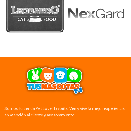
Somos tu tienda Pet Lover favorita. Ven y vive la mejor experiencia
en atención al cliente y asesoramiento