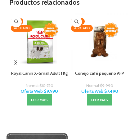
Productos relacionados
-7%
-25%
-3
AGOTADO
AGOTADO
Royal Canin X-Small Adult 1 Kg
Conejo café pequeño AFP
Exi
Normal
$
10.750
Normal
$
9.990
Oferta Web
$
9.990
Oferta Web
$
7.490
LEER MÁS
LEER MÁS