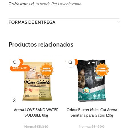
TusMascotas.cl
, tu tienda Pet Lover favorita.
FORMAS DE ENTREGA
Productos relacionados
-20%
-33%
-2
AGOTADO
AG
Arena LOVE SAND WATER
Odour Buster Multi-Cat Arena
S
SOLUBLE 8kg
Sanitaria para Gatos 12Kg
Normal
$
11.240
Normal
$
31.500