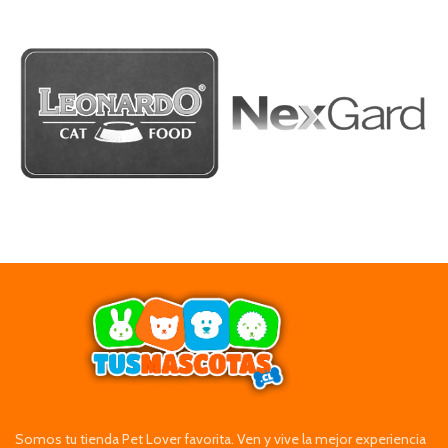
Somos tu tienda Pet Lover favorita. Ven y vive la mejor experiencia