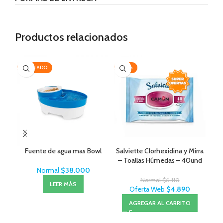
Productos relacionados
AGOTADO
-20%
-1
Fuente de agua mas Bowl
Salviette Clorhexidina y Mirra
– Toallas Húmedas – 40und
Normal
$
38.000
Normal
$
6.110
LEER MÁS
Oferta Web
$
4.890
AGREGAR AL CARRITO