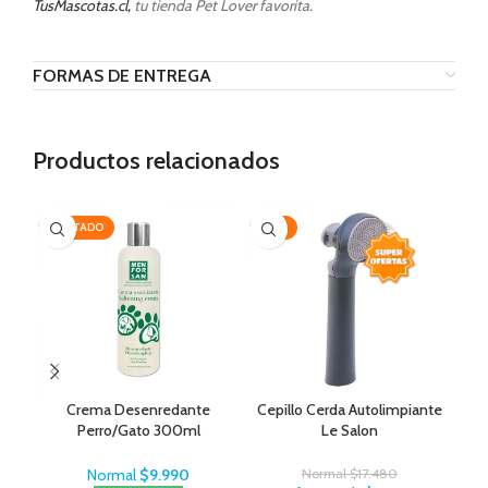
TusMascotas.cl,
tu tienda Pet Lover favorita.
FORMAS DE ENTREGA
Productos relacionados
AGOTADO
-35%
-2
Crema Desenredante
Cepillo Cerda Autolimpiante
Cep
Perro/Gato 300ml
Le Salon
MenForSan
Normal
$
9.990
Normal
$
17.480