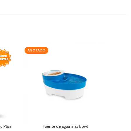
AGOTADO
-20%
AGOTAD
ro Plan
Fuente de agua mas Bowl
Pro Plan P