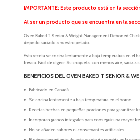
IMPORTANTE: Este producto está en la sección d
Al ser un producto que se encuentra
en la secc
Oven Baked T Senior & Weight Management Deboned Chicken S
dejando saciado a nuestro peludo.
Esta receta se cocina lentamente a baja temperatura en el horn
fresco. Fácil de digerir. Su croqueta, con menos aire, sacia 
BENEFICIOS DEL OVEN BAKED T SENIOR & 
Fabricado en Canadá.
Se cocina lentamente a baja temperatura en el horno.
Recetas hechas en pequeñas porciones para garantizar fre
Incorporan granos integrales para conseguir una mayor fr
No se añaden sabores ni conservantes artificiales.
El primer ingrediente de esta receta de comida es la carne f