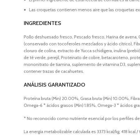
Las croquetas contienen menos aire que las croquetas ext
INGREDIENTES
Pollo deshuesado fresco, Pescado fresco, Harina de avena, C
(conservado con tocoferoles mezclados y ácido cítrico), Fibr
cloruro de colina, extracto de Yucca schidigera, inulina (preb
de té verde, perejil, Proteinato de cobre, betacaroteno, pr
mononitrato de tiamina, suplemento de vitamina D3, suplemen
contener trazas de cacahuetes.
ANÁLISIS GARANTIZADO
Proteína bruta (Min) 20.00%, Grasa bruta (Min) 10.00%, Fib
Omega-6 * ácidos grasos (Min) 1.85%, Omega-3 * ácidos graso
* No reconocido como nutriente esencial por los perfiles de
La energía metabolizable calculada es 3373 kcal/kg, 418 kcal /