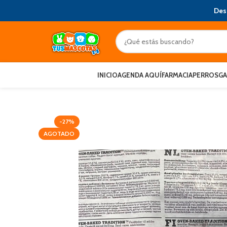
Des
INICIO
AGENDA AQUÍ
FARMACIA
PERROS
G
-27%
AGOTADO