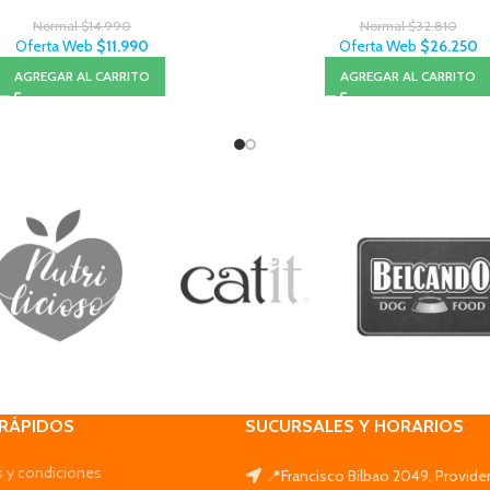
Normal
$
14.990
Normal
$
32.810
Oferta Web
$
11.990
Oferta Web
$
26.250
AGREGAR AL CARRITO
AGREGAR AL CARRITO
 RÁPIDOS
SUCURSALES Y HORARIOS
 y condiciones
📍Francisco Bilbao 2049, Provide