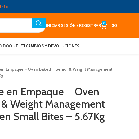
Info
0
INICIAR SESIÓN / REGISTRAR
$
0
DIDO
OUTLET
CAMBIOS Y DEVOLUCIONES
en Empaque – Oven Baked T Senior & Weight Management
Kg
e en Empaque – Oven
r & Weight Management
n Small Bites – 5.67Kg