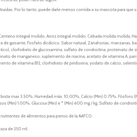
ruidas. Por lo tanto, puede darle menos comida a su mascota para que se
enteno integral molido, Arroz integral molido, Cebada molida molida, Ha
a de guisante, Fosfato dicálcico, Sabor natural, Zanahorias, manzanas, ba
iótico), clorhidrato de glucosamina, sulfato de condroitina, proteinato de 
oteinato de manganeso, suplemento de niacina, acetato de vitamina A, pan
to de vitamina B12, clorhidrato de piridoxina, yodato de calcio, selenit
ra bruta max 3.50%, Humedad máx. 10.00%, Calcio (Min) 0.75%, Fósforo (
s (Min) 1.00%, Glucosa (Min) e * (Min) 600 mg / kg, Sulfato de condroiti
 nutrientes de alimentos para perros de la AAFCO.
 taza de 250 ml.