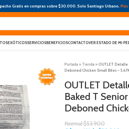
pacho Gratis en compras sobre $30.000. Solo Santiago Urbano.
Más 
ATOS
EXÓTICOS
SERVICIOS
BENEFICIOS
CONTACTO
VER ESTADO DE MI PE
Portada
»
Tienda
»
OUTLET Detalle 
Deboned Chicken Small Bites – 5.67
OUTLET Detall
Baked T Senio
Deboned Chicke
Normal
$
53.900