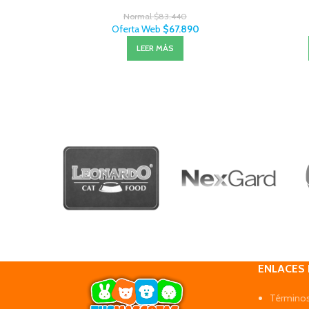
Normal
$
83.440
Oferta Web
$
67.890
LEER MÁS
ENLACES
Términos