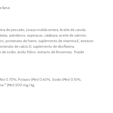
 llene.
rina de pescado, Linaza molida entera, Aceite de canola
tatas, arándanos, espinacas, calabaza, aceite de salmón,
zinc, proteinato de hierro, suplemento de vitamina E, extracto
totenato de calcio D, suplemento de riboflavina,
o de sodio, ácido fólico, extracto de Rosemary . Puede
Min) 0.70%, Potasio (Min) 0.60%, Sodio (Min) 0.10%,
na * (Min) 500 mg / kg.