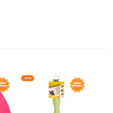
-29%
-20%