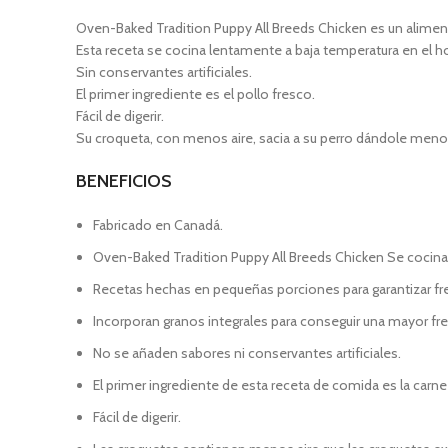
Oven-Baked Tradition Puppy All Breeds Chicken es un alime
Esta receta se cocina lentamente a baja temperatura en el hor
Sin conservantes artificiales.
El primer ingrediente es el pollo fresco.
Fácil de digerir.
Su croqueta, con menos aire, sacia a su perro dándole meno
BENEFICIOS
Fabricado en Canadá.
Oven-Baked Tradition Puppy All Breeds Chicken Se cocina
Recetas hechas en pequeñas porciones para garantizar fre
Incorporan granos integrales para conseguir una mayor fr
No se añaden sabores ni conservantes artificiales.
El primer ingrediente de esta receta de comida es la carne
Fácil de digerir.