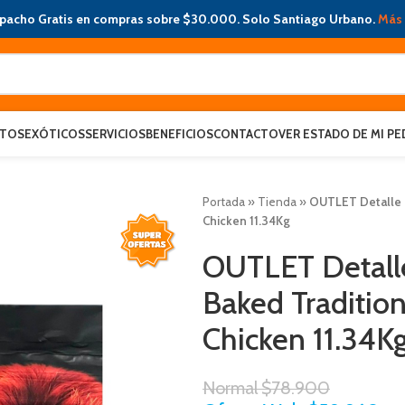
pacho Gratis en compras sobre $30.000. Solo Santiago Urbano.
Más 
ATOS
EXÓTICOS
SERVICIOS
BENEFICIOS
CONTACTO
VER ESTADO DE MI PE
Portada
»
Tienda
»
OUTLET Detalle 
Chicken 11.34Kg
OUTLET Detall
Baked Traditio
Chicken 11.34K
Normal
$
78.900