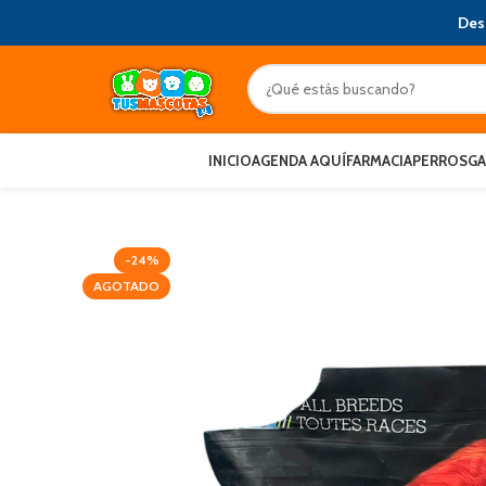
Des
INICIO
AGENDA AQUÍ
FARMACIA
PERROS
G
-24%
AGOTADO