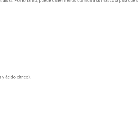
ruidas. Por lo tanto, puede darle menos comida a su mascota para que se
 ácido cítrico).