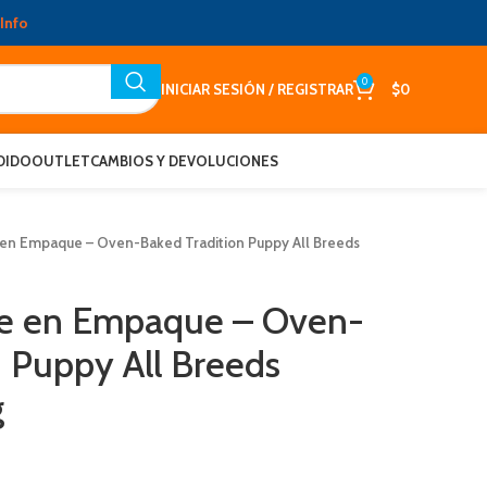
Info
0
INICIAR SESIÓN / REGISTRAR
$
0
DIDO
OUTLET
CAMBIOS Y DEVOLUCIONES
en Empaque – Oven-Baked Tradition Puppy All Breeds
e en Empaque – Oven-
n Puppy All Breeds
g