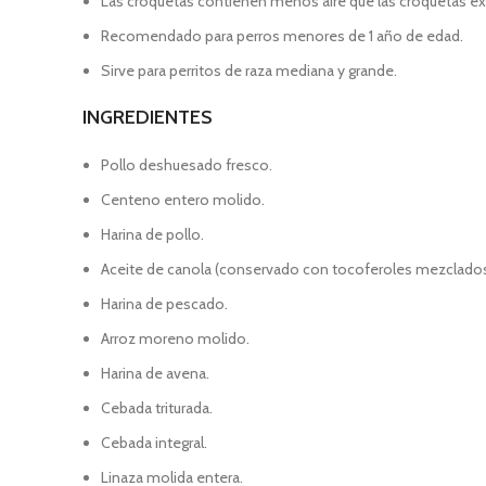
Las croquetas contienen menos aire que las croquetas ext
Recomendado para perros menores de 1 año de edad.
Sirve para perritos de raza mediana y grande.
INGREDIENTES
Pollo deshuesado fresco.
Centeno entero molido.
Harina de pollo.
Aceite de canola (conservado con tocoferoles mezclados y
Harina de pescado.
Arroz moreno molido.
Harina de avena.
Cebada triturada.
Cebada integral.
Linaza molida entera.