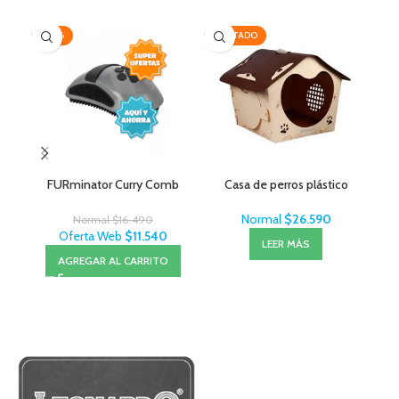
-30%
AGOTADO
-2
FURminator Curry Comb
Casa de perros plástico
Cep
Normal
$
26.590
Normal
$
16.490
Oferta Web
$
11.540
LEER MÁS
AGREGAR AL CARRITO