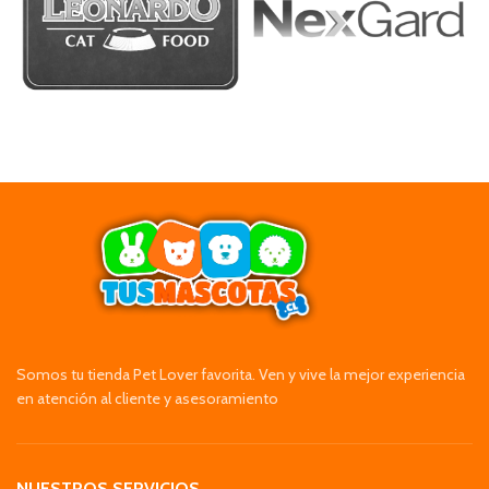
Somos tu tienda Pet Lover favorita. Ven y vive la mejor experiencia
en atención al cliente y asesoramiento
NUESTROS SERVICIOS