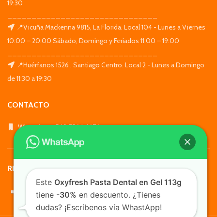
19:30
_______________________________
📍Vicuña Mackenna 9815, La Florida. Local 104 - Lunes a Viernes
10:00 – 20:00 Sábado, Domingo y Feriados 11:00 – 19:00
_______________________________
📍Huérfanos 1526 , Santiago Centro. Local 2 - Lunes a Domingo
de 11:30 a 19:30
CONTACTO
WhatsApp: +569 7564 4676
REDES SOCIALES
Este
Oxyfresh Pasta Dental en Gel 113g
tiene
-30%
en descuento. ¿Tienes
dudas? ¡Escríbenos vía WhastApp!