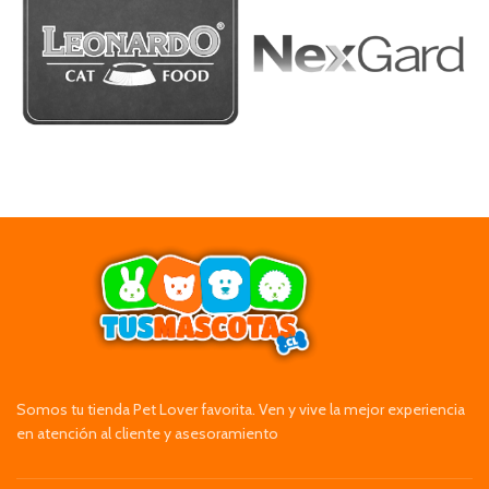
Somos tu tienda Pet Lover favorita. Ven y vive la mejor experiencia
en atención al cliente y asesoramiento