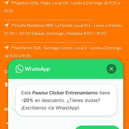
📍Pajaritos 2356, Maipú. Local 101 - Lunes a Domingo de 11:30 a
19:30
_______________________________
📍Vicuña Mackenna 9815, La Florida. Local 104 - Lunes a Viernes
10:00 – 20:00 Sábado, Domingo y Feriados 11:00 – 19:00
_______________________________
📍Huérfanos 1526 , Santiago Centro. Local 2 - Lunes a Domingo
de 11:30 a 19:30
CONTACTO
WhatsApp: +569 7564 4676
Este
Pawise Clicker Entrenamiento
tiene
-20%
en descuento. ¿Tienes dudas?
¡Escríbenos vía WhastApp!
REDES SOCIALES