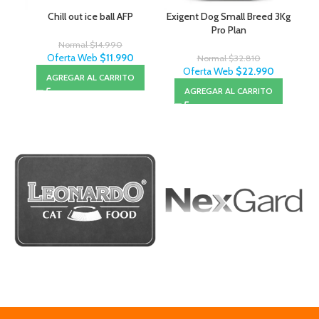
Chill out ice ball AFP
Exigent Dog Small Breed 3Kg
Ce
Pro Plan
Normal
$
14.990
Oferta Web
$
11.990
Normal
$
32.810
Oferta Web
$
22.990
AGREGAR AL CARRITO
AGREGAR AL CARRITO