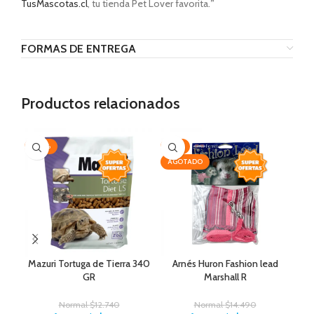
TusMascotas.cl
, tu tienda Pet Lover favorita.
”
FORMAS DE ENTREGA
Productos relacionados
-20%
-17%
-2
AGOTADO
Mazuri Tortuga de Tierra 340
Arnés Huron Fashion lead
GR
Marshall R
Normal
$
12.740
Normal
$
14.490