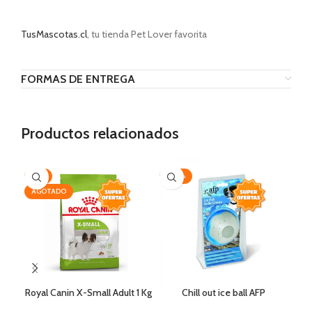
TusMascotas.cl
, tu tienda Pet Lover favorita
FORMAS DE ENTREGA
Productos relacionados
-7%
-20%
-2
AGOTADO
Royal Canin X-Small Adult 1 Kg
Chill out ice ball AFP
Sal
– 