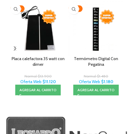
-20%
-20%
-4
AG
Placa calefactora 35 watt con
Termómetro Digital Con
Pl
dimer
Pegatina
Normal
$
13.900
Normal
$
1.480
Oferta Web
$
11.120
Oferta Web
$
1.180
AGREGAR AL CARRITO
AGREGAR AL CARRITO