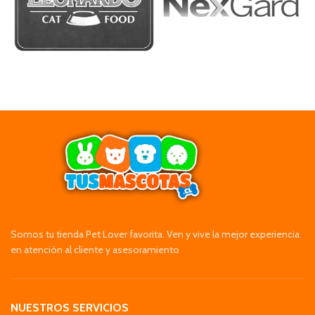
Somos tu tienda Pet Lover favorita. Ven y vive la mejor experiencia
en atención al cliente y asesoramiento
NUESTROS SERVICIOS