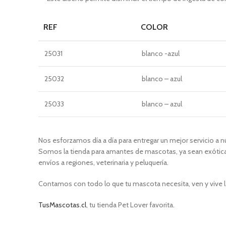
REF
COLOR
25031
blanco -azul
25032
blanco – azul
25033
blanco – azul
Nos esforzamos día a día para entregar un mejor servicio a n
Somos la tienda para amantes de mascotas, ya sean exóticas
envíos a regiones, veterinaria y peluquería.
Contamos con todo lo que tu mascota necesita, ven y vive l
TusMascotas.cl
, tu tienda Pet Lover favorita.