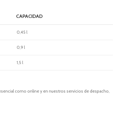
CAPACIDAD
0,45 l
0,9 l
1,5 l
resencial como online y en nuestros servicios de despacho,