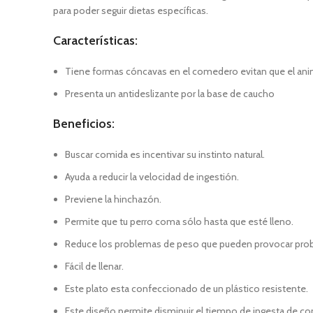
para poder seguir dietas específicas.
Características:
Tiene formas cóncavas en el comedero evitan que el anim
Presenta un antideslizante por la base de caucho
Beneficios:
Buscar comida es incentivar su instinto natural.
Ayuda a reducir la velocidad de ingestión.
Previene la hinchazón.
Permite que tu perro coma sólo hasta que esté lleno.
Reduce los problemas de peso que pueden provocar prob
Fácil de llenar.
Este plato esta confeccionado de un plástico resistente.
Este diseño permite disminuir el tiempo de ingesta de co