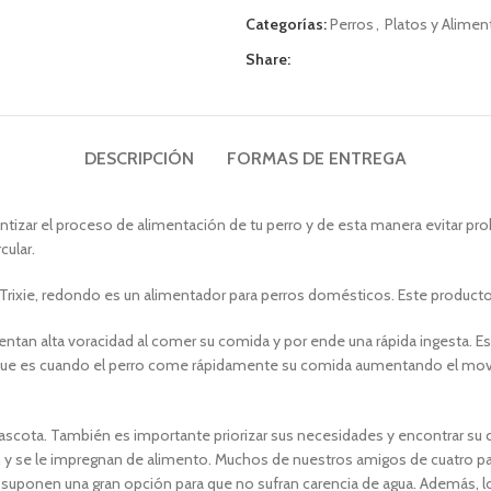
Categorías:
Perros
,
Platos y Alime
Share:
DESCRIPCIÓN
FORMAS DE ENTREGA
lentizar el proceso de alimentación de tu perro y de esta manera evitar p
cular.
Trixie, redondo es un alimentador para perros domésticos. Este producto 
an alta voracidad al comer su comida y por ende una rápida ingesta. Es
 que es cuando el perro come rápidamente su comida aumentando el movi
mascota. También es importante priorizar sus necesidades y encontrar su 
 y se le impregnan de alimento. Muchos de nuestros amigos de cuatro pat
a y suponen una gran opción para que no sufran carencia de agua. Ademá