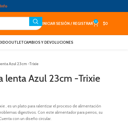
Info
0
INICIAR SESIÓN / REGISTRAR
$
0
DIDO
OUTLET
CAMBIOS Y DEVOLUCIONES
enta Azul 23cm -Trixie
 lenta Azul 23cm -Trixie
ie , es un plato para ralentizar el proceso de alimentación
problemas digestivos. Con este alimentador para perros, su
uenta con un diseño circular.