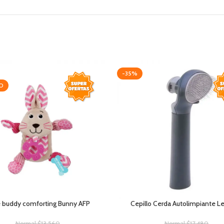
-35%
O
le buddy comforting Bunny AFP
Cepillo Cerda Autolimpiante Le
Normal
$
13.560
Normal
$
17.480