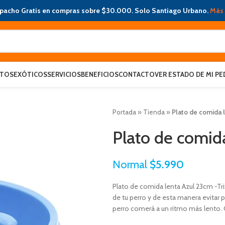
pacho Gratis en compras sobre $30.000. Solo Santiago Urbano.
Más 
ATOS
EXÓTICOS
SERVICIOS
BENEFICIOS
CONTACTO
VER ESTADO DE MI PE
Portada
»
Tienda
»
Plato de comida l
Plato de comida
Normal
$
5.990
Plato de comida lenta Azul 23cm -Trix
de tu perro y de esta manera evitar 
perro comerá a un ritmo más lento. C