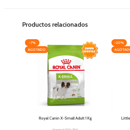
Productos relacionados
-7%
-20%
AGOTADO
AGOTAD
Royal Canin X-Small Adult 1 Kg
Litt
Normal
$
10.750