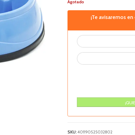
Agotado
¡Te avisaremos e
SKU:
401190525032802