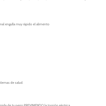
al engulla muy rápido el alimento
lemas de salud.
mida de tu perro PREVINIENDO la torsión gástrica.