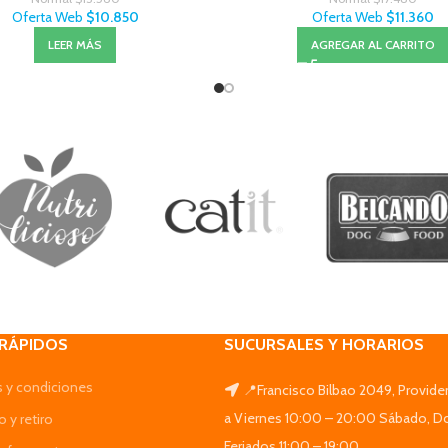
Oferta Web
$
10.850
Oferta Web
$
11.360
LEER MÁS
AGREGAR AL CARRITO
 RÁPIDOS
SUCURSALES Y HORARIOS
 y condiciones
📍Francisco Bilbao 2049, Provide
a Viernes 10:00 – 20:00 Sábado, D
 y retiro
Feriados 11:00 – 19:00