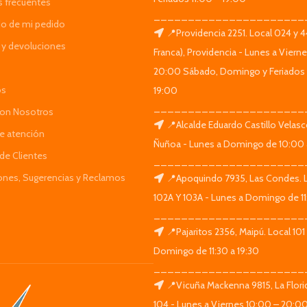
s frecuentes
______________________
do de mi pedido
📍Providencia 2251. Local 024 y 
y devoluciones
Franca), Providencia - Lunes a Viern
20:00 Sábado, Domingo y Feriados 
os
19:00
______________________
Con Nosotros
📍Alcalde Eduardo Castillo Velas
de atención
Ñuñoa - Lunes a Domingo de 10:00 
de Clientes
______________________
iones, Sugerencias y Reclamos
📍Apoquindo 7935, Las Condes. 
102A Y 103A - Lunes a Domingo de 11
______________________
📍Pajaritos 2356, Maipú. Local 101
Domingo de 11:30 a 19:30
______________________
📍Vicuña Mackenna 9815, La Flori
104 - Lunes a Viernes 10:00 – 20:0