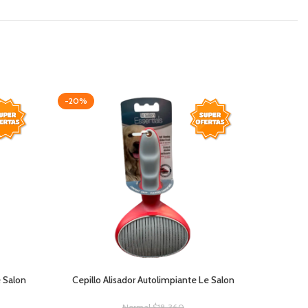
-20%
AGOTAD
 Salon
Cepillo Alisador Autolimpiante Le Salon
Normal
$
18.360