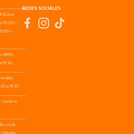
_________
REDES SOCIALES
44 (Zona
es 10:00 –
11:00 –
_________
co 4890,
a 19:30
_________
Locales
:30 a 19:30
_________
 - Lunes a
_________
da. Local
0 Sábado,