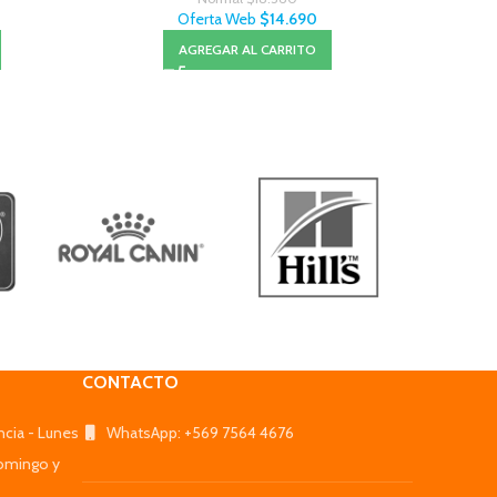
Oferta Web
$
14.690
AGREGAR AL CARRITO
CONTACTO
ncia - Lunes
WhatsApp: +569 7564 4676
omingo y