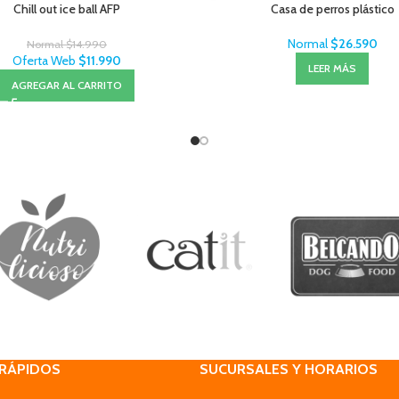
Chill out ice ball AFP
Casa de perros plástico
Normal
$
26.590
Normal
$
14.990
Oferta Web
$
11.990
LEER MÁS
AGREGAR AL CARRITO
 RÁPIDOS
SUCURSALES Y HORARIOS