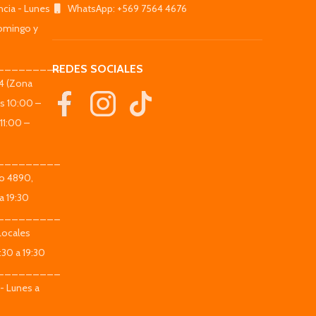
ncia - Lunes
WhatsApp: +569 7564 4676
omingo y
_________
REDES SOCIALES
44 (Zona
es 10:00 –
11:00 –
_________
co 4890,
a 19:30
_________
Locales
:30 a 19:30
_________
 - Lunes a