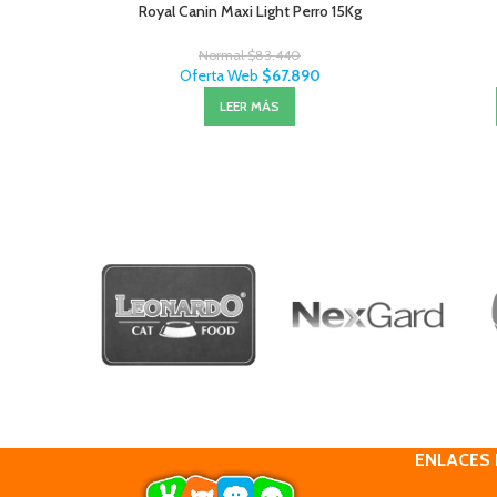
Royal Canin Maxi Light Perro 15Kg
Normal
$
83.440
Oferta Web
$
67.890
LEER MÁS
ENLACES