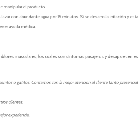
e manipular el producto.
lavar con abundante agua por 15 minutos. Si se desarrolla irritación y esta
tener ayuda médica.
emblores musculares, los cuales son síntomas pasajeros y desaparecen
rritos o gatitos. Contamos con la mejor atención al cliente tanto presencia
ros clientes.
ejor experiencia.