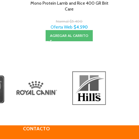
Mono Protein Lamb and Rice 400 GR Brit
Royal C
Care
Normal
$
5.400
Oferta Web
$
4.590
AGREGAR AL CARRITO
CONTACTO