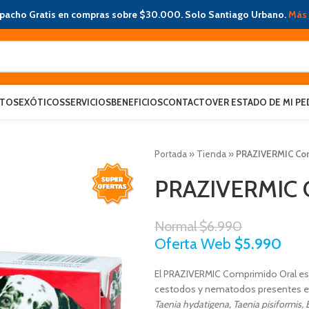
pacho Gratis en compras sobre $30.000. Solo Santiago Urbano.
Más 
ATOS
EXÓTICOS
SERVICIOS
BENEFICIOS
CONTACTO
VER ESTADO DE MI PE
Portada
»
Tienda
»
PRAZIVERMIC Co
PRAZIVERMIC C
Normal
$
6.990
Oferta Web
$
5.990
El PRAZIVERMIC Comprimido Oral es 
cestodos y nematodos presentes en
Taenia hydatigena, Taenia pisiformis,