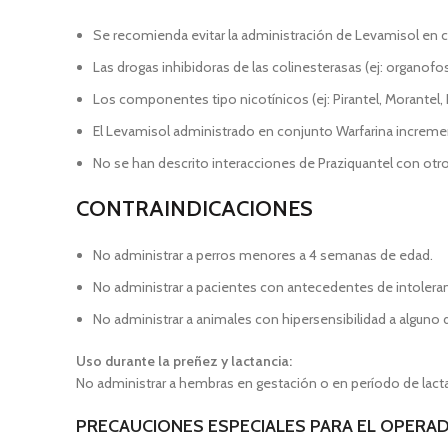
Se recomienda evitar la administración de Levamisol en
Las drogas inhibidoras de las colinesterasas (ej: organo
Los componentes tipo nicotínicos (ej: Pirantel, Morantel,
El Levamisol administrado en conjunto Warfarina increme
No se han descrito interacciones de Praziquantel con ot
CONTRAINDICACIONES
No administrar a perros menores a 4 semanas de edad.
No administrar a pacientes con antecedentes de intoleranc
No administrar a animales con hipersensibilidad a alguno d
Uso durante la preñez y lactancia:
No administrar a hembras en gestación o en período de lacta
PRECAUCIONES ESPECIALES PARA EL OPERA