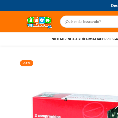
Des
INICIO
AGENDA AQUÍ
FARMACIA
PERROS
G
-14%