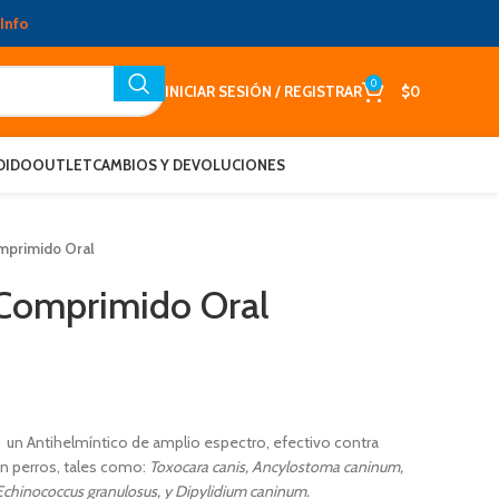
Info
0
INICIAR SESIÓN / REGISTRAR
$
0
DIDO
OUTLET
CAMBIOS Y DEVOLUCIONES
mprimido Oral
omprimido Oral
un Antihelmíntico de amplio espectro, efectivo contra
 perros, tales como:
Toxocara canis, Ancylostoma caninum,
 Echinococcus granulosus, y Dipylidium caninum.