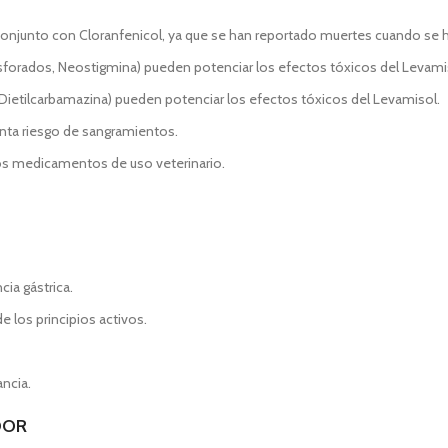
 conjunto con Cloranfenicol, ya que se han reportado muertes cuando se
fosforados, Neostigmina) pueden potenciar los efectos tóxicos del Levami
 Dietilcarbamazina) pueden potenciar los efectos tóxicos del Levamisol.
nta riesgo de sangramientos.
ros medicamentos de uso veterinario.
ia gástrica.
e los principios activos.
ncia.
DOR