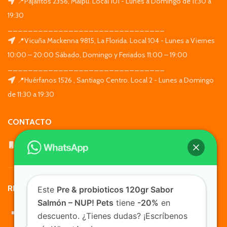
📍Pajaritos 2356, Maipú. Local 101 - Lunes a Domingo de 11:30 a
19:30
_______________________________
📍Vicuña Mackenna 9815, La Florida. Local 104 - Lunes a Viernes
10:00 – 20:00 Sábado, Domingo y Feriados 11:00 – 19:00
_______________________________
📍Huérfanos 1526 , Santiago Centro. Local 2 - Lunes a Domingo
de 11:30 a 19:30
CONTACTO
WhatsApp: +569 7564 4676
REDES SOCIALES
Este
Pre & probioticos 120gr Sabor
Salmón – NUP! Pets
tiene
-20%
en
descuento. ¿Tienes dudas? ¡Escríbenos