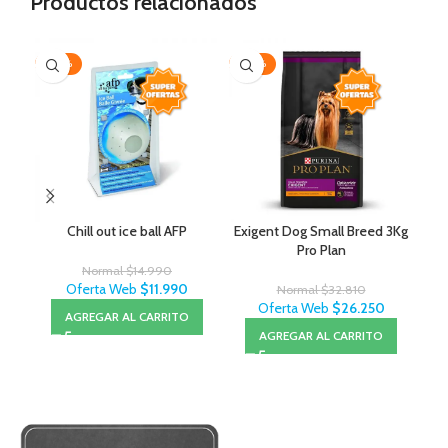
Productos relacionados
-20%
-20%
-3
Chill out ice ball AFP
Exigent Dog Small Breed 3Kg
Pro Plan
Normal
$
14.990
Oferta Web
$
11.990
Normal
$
32.810
Oferta Web
$
26.250
AGREGAR AL CARRITO
AGREGAR AL CARRITO