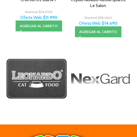
Le Salon
Normal
$
14.990
Oferta Web
$
11.990
Normal
$
18.360
Oferta Web
$
14.690
AGREGAR AL CARRITO
AGREGAR AL CARRITO