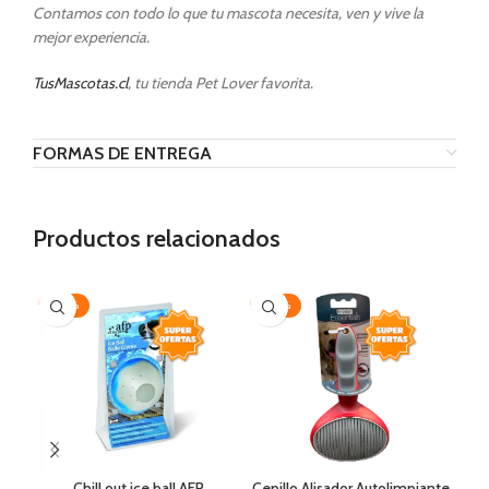
Contamos con todo lo que tu mascota necesita, ven y vive la
mejor experiencia.
TusMascotas.cl
, tu tienda Pet Lover favorita.
FORMAS DE ENTREGA
Productos relacionados
-20%
-20%
-1
Chill out ice ball AFP
Cepillo Alisador Autolimpiante
Pou