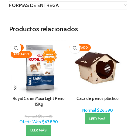
FORMAS DE ENTREGA
Productos relacionados
-19%
AGOTADO
-2
AGOTADO
AG
Royal Canin Maxi Light Perro
Casa de perros plástico
Lit
15Kg
Normal
$
26.590
Normal
$
83.440
LEER MÁS
Oferta Web
$
67.890
LEER MÁS