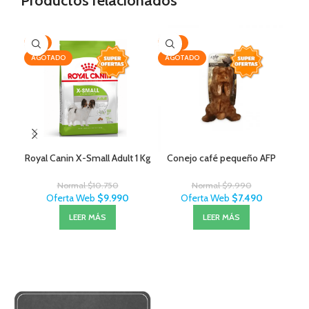
Productos relacionados
-7%
-25%
AG
AGOTADO
AGOTADO
Royal Canin X-Small Adult 1 Kg
Conejo café pequeño AFP
Normal
$
10.750
Normal
$
9.990
Oferta Web
$
9.990
Oferta Web
$
7.490
LEER MÁS
LEER MÁS