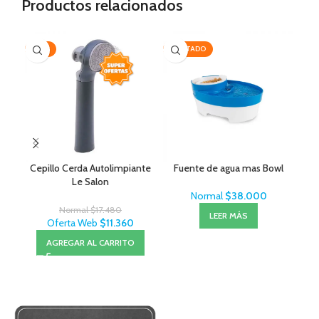
Productos relacionados
-35%
AGOTADO
-3
Cepillo Cerda Autolimpiante
Fuente de agua mas Bowl
Le Salon
Normal
$
38.000
Normal
$
17.480
LEER MÁS
Oferta Web
$
11.360
AGREGAR AL CARRITO