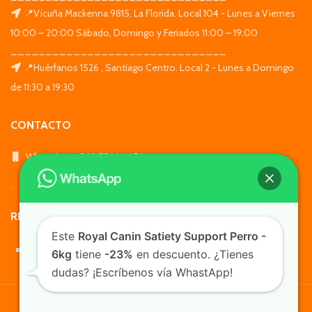
📍Vicuña Mackenna 9815, La Florida. Local 104 - Lunes a Viernes
10:00 – 20:00 Sábado, Domingo y Feriados 11:00 – 19:00
_______________________________
📍Huérfanos 1526 , Santiago Centro. Local 2 - Lunes a Domingo
de 11:30 a 19:30
CONTACTO
WhatsApp: +569 7564 4676
REDES SOCIALES
Este
Royal Canin Satiety Support Perro -
6kg
tiene
-23%
en descuento. ¿Tienes
dudas? ¡Escríbenos vía WhastApp!
TusMascotas.cl