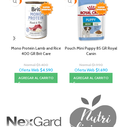
-15%
-15%
-2
Mono Protein Lamb and Rice
Pouch Mini Puppy 85 GR Royal
400 GR Brit Care
Canin
Normal
$
5.400
Normal
$
1.990
Oferta Web
$
4.590
Oferta Web
$
1.690
AGREGAR AL CARRITO
AGREGAR AL CARRITO