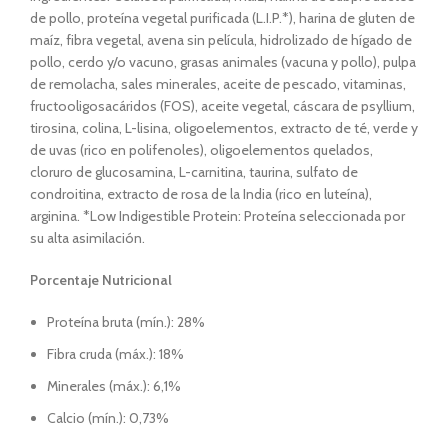
de pollo, proteína vegetal purificada (L.I.P.*), harina de gluten de
maíz, fibra vegetal, avena sin película, hidrolizado de hígado de
pollo, cerdo y/o vacuno, grasas animales (vacuna y pollo), pulpa
de remolacha, sales minerales, aceite de pescado, vitaminas,
fructooligosacáridos (FOS), aceite vegetal, cáscara de psyllium,
tirosina, colina, L-lisina, oligoelementos, extracto de té, verde y
de uvas (rico en polifenoles), oligoelementos quelados,
cloruro de glucosamina, L-carnitina, taurina, sulfato de
condroitina, extracto de rosa de la India (rico en luteína),
arginina. *Low Indigestible Protein: Proteína seleccionada por
su alta asimilación.
Porcentaje Nutricional
Proteína bruta (mín.): 28%
Fibra cruda (máx.): 18%
Minerales (máx.): 6,1%
Calcio (mín.): 0,73%