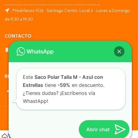
_______________________________
📍Huérfanos 1526 , Santiago Centro. Local 2 - Lunes a Domingo
de 11:30 a 19:30
CONTACTO
WhatsApp: +569 7564 4676
REDES SOCIALES
Este
Saco Polar Talla M - Azul con
Estrellas
tiene
-59%
en descuento.
¿Tienes dudas? ¡Escríbenos vía
WhastApp!
TusMascotas.cl
Abrir chat
0