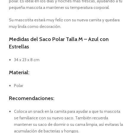
polar. Es ideal en los días y noches más frescas, ayudando a tu
pequeña mascota a mantener su temperatura corporal.
Su mascotita estará muy feliz con su nueva camita y quedara
muy linda como decoración.
Medidas del Saco Polar Talla M – Azul con
Estrellas
34 x 23 x 8 cm
Material:
Polar
Recomendaciones:
Coloca un snack en la camita para ayudar a que tu mascota
se familiarice con su nuevo saco. También recuerda
mantener su saco de dormir o su cama limpia, así evitaras la
acumulación de bacterias y hongos.