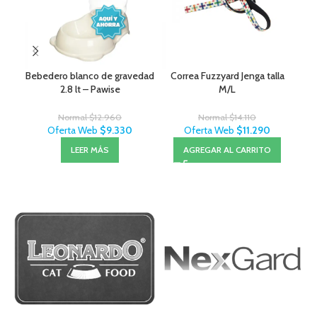
Bebedero blanco de gravedad
Correa Fuzzyard Jenga talla
Arn
2.8 lt – Pawise
M/L
Normal
$
12.960
Normal
$
14.110
Oferta Web
$
9.330
Oferta Web
$
11.290
LEER MÁS
AGREGAR AL CARRITO