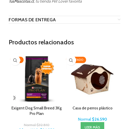
TusMascotas.cl
, tu tienda Pet Lover favorita
FORMAS DE ENTREGA
Productos relacionados
-20%
AGOTADO
-2
Exigent Dog Small Breed 3Kg
Casa de perros plástico
Cep
Pro Plan
Normal
$
26.590
Normal
$
32.810
LEER MÁS