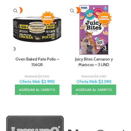
-15%
-20%
-2
Oven Baked Pate Pollo –
Juicy Bites Camaron y
J
156GR
Mariscos – 3 UND
Normal
$
3.520
Normal
$
3.240
Oferta Web
$
2.990
Oferta Web
$
2.590
AGREGAR AL CARRITO
AGREGAR AL CARRITO