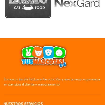
Somos tu tienda Pet Lover favorita. Ven y vive la mejor experiencia
en atención al cliente y asesoramiento
NUESTROS SERVICIOS