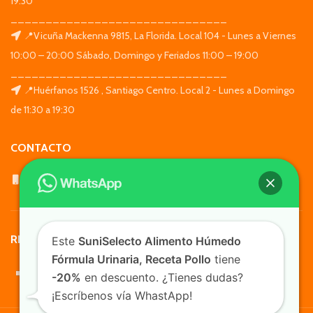
19:30
_______________________________
📍Vicuña Mackenna 9815, La Florida. Local 104 - Lunes a Viernes
10:00 – 20:00 Sábado, Domingo y Feriados 11:00 – 19:00
_______________________________
📍Huérfanos 1526 , Santiago Centro. Local 2 - Lunes a Domingo
de 11:30 a 19:30
CONTACTO
WhatsApp: +569 7564 4676
REDES SOCIALES
Este
SuniSelecto Alimento Húmedo
Fórmula Urinaria, Receta Pollo
tiene
-20%
en descuento. ¿Tienes dudas?
¡Escríbenos vía WhastApp!