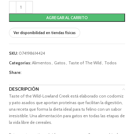
AGREGAR AL CARRITO
Ver disponibilidad en tiendas físicas
SKU:
074198614424
Categorías:
Alimentos
,
Gatos
,
Taste of The Wild
,
Todos
Share:
DESCRIPCIÓN
Taste of the Wild-Lowland Creek está elaborado con codorniz
y pato asados que aportan proteínas que facilitan la digestión,
una receta que forma la dieta ideal para tu felino con un sabor
irresistible. Una alimentación para gatos en todas las etapas de
la vida libre de cereales.