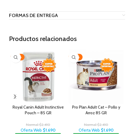
FORMAS DE ENTREGA
Productos relacionados
-30%
-30%
-1
Royal Canin Adult Instinctive
Pro Plan Adult Cat – Pollo y
Pouch – 85 GR
Arroz 85 GR
Normal
$
2.410
Normal
$
2.410
Oferta Web
$
1.690
Oferta Web
$
1.690