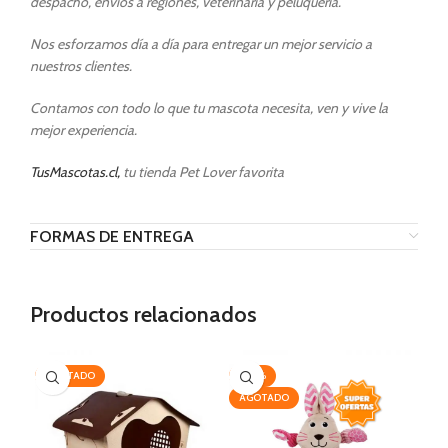
despacho, envíos a regiones, veterinaria y peluquería.
Nos esforzamos día a día para entregar un mejor servicio a
nuestros clientes.
Contamos con todo lo que tu mascota necesita, ven y vive la
mejor experiencia.
TusMascotas.cl,
tu tienda Pet Lover favorita
FORMAS DE ENTREGA
Productos relacionados
AGOTADO
-20%
-2
AGOTADO