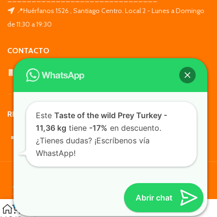
📍Huérfanos 1526 , Santiago Centro. Local 2 - Lunes a Domingo
de 11:30 a 19:30
CONTACTO
WhatsApp: +569 7564 4676
REDES SOCIALES
Este
Taste of the wild Prey Turkey -
11,36 kg
tiene
-17%
en descuento.
¿Tienes dudas? ¡Escríbenos vía
WhastApp!
TusMascotas.cl
Abrir chat
0