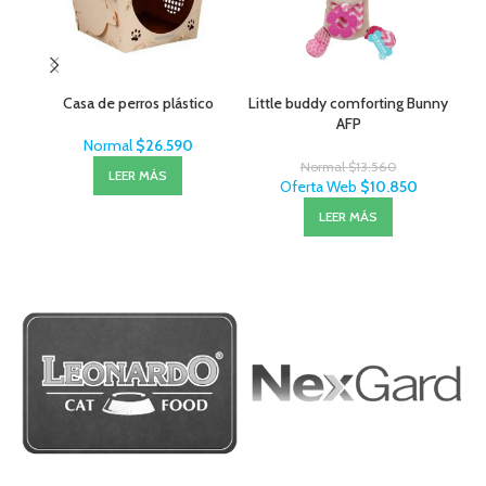
Casa de perros plástico
Little buddy comforting Bunny
Cep
AFP
Normal
$
26.590
Normal
$
13.560
LEER MÁS
Oferta Web
$
10.850
LEER MÁS