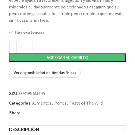
especie ayudan a favorecer la digestión y las vitaminas y
minerales cuidadosamente seleccionados aseguran que su
perro obtenga la nutrición simple pero completa que necesita,
sin la caza. Grain Free.
Hay existencias
AGREGAR AL CARRITO
Ver disponibilidad en tiendas físicas
SKU:
074198613649
Categorías:
Alimentos
,
Perros
,
Taste of The Wild
Share:
DESCRIPCIÓN