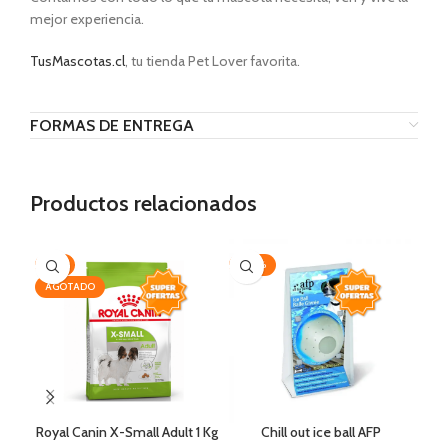
mejor experiencia.
TusMascotas.cl
, tu tienda Pet Lover favorita.
FORMAS DE ENTREGA
Productos relacionados
-7%
-20%
-3
AGOTADO
Royal Canin X-Small Adult 1 Kg
Chill out ice ball AFP
Exi