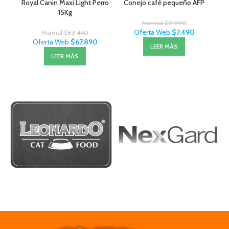
Royal Canin Maxi Light Perro
Conejo café pequeño AFP
15Kg
Normal
$
9.990
Oferta Web
$
7.490
Normal
$
83.440
Oferta Web
$
67.890
LEER MÁS
LEER MÁS