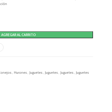
ación
AGREGAR AL CARRITO
Conejos
,
Hurones
,
Juguetes
,
Juguetes
,
Juguetes
,
Juguetes