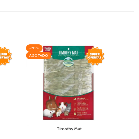
-20%
-19%
AGOTADO
Timothy Mat
Esentia