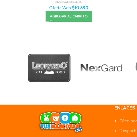
Normal
$
12.490
Oferta Web
$
10.890
AGREGAR AL CARRITO
ENLACES
Términos
Despacho