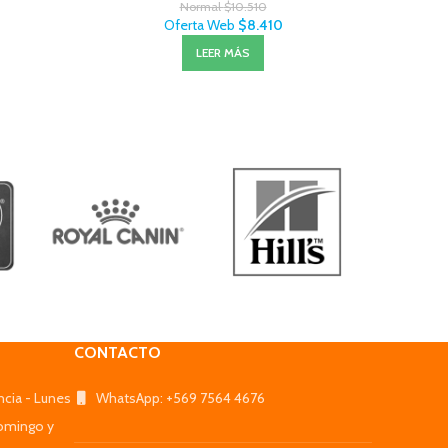
Normal
$
10.510
Oferta Web
$
8.410
LEER MÁS
CONTACTO
ncia - Lunes
WhatsApp: +569 7564 4676
omingo y