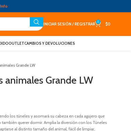
Info
0
INICIAR SESIÓN / REGISTRAR
$
0
DIDO
OUTLET
CAMBIOS Y DEVOLUCIONES
animales Grande LW
s animales Grande LW
endo los túneles y asomará su cabeza en cada agujero que
también querer dormir. Amplia la diversión con los Túneles
ptarse al distinto tamaño del animal, fácil de limpiar,