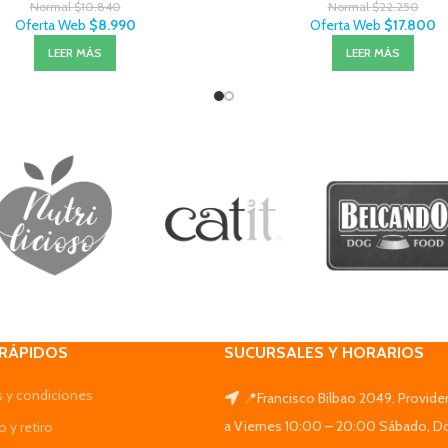
Normal
$
10.840
Normal
$
22.250
Oferta Web
$
8.990
Oferta Web
$
17.800
LEER MÁS
LEER MÁS
 RÁPIDOS
SUCURSALES Y HORARIOS
 y condiciones
📍Francisco Bilbao 2049, Provide
a Viernes 10:00 – 20:00 Sábado, D
 y retiro