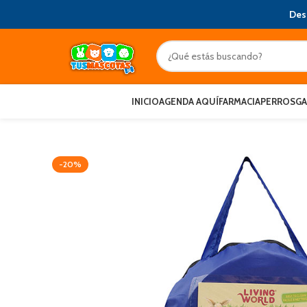
Des
INICIO
AGENDA AQUÍ
FARMACIA
PERROS
G
-20%