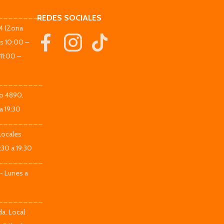
_________
REDES SOCIALES
44 (Zona
es 10:00 –
11:00 –
_________
co 4890,
a 19:30
_________
Locales
:30 a 19:30
_________
 - Lunes a
_________
da. Local