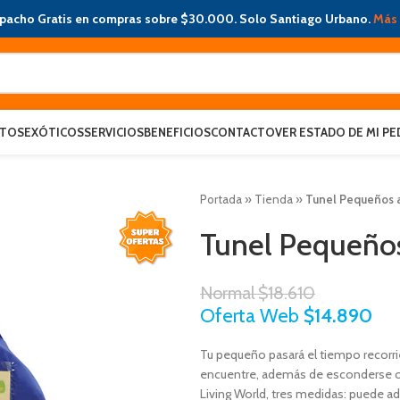
pacho Gratis en compras sobre $30.000. Solo Santiago Urbano.
Más 
ATOS
EXÓTICOS
SERVICIOS
BENEFICIOS
CONTACTO
VER ESTADO DE MI PE
Portada
»
Tienda
»
Tunel Pequeños 
Tunel Pequeño
Normal
$
18.610
Oferta Web
$
14.890
Tu pequeño pasará el tiempo recorri
encuentre, además de esconderse o 
Living World, tres medidas: puede ada