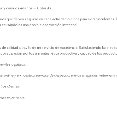
s y conejos enanos – Color Azul
s que deben seguirse en cada actividad o rutina para evitar incidentes, l
os causándoles una posible obstrucción intestinal
 de calidad a través de un servicio de excelencia. Satisfaciendo las ne
or su pasión por los animales, ética productiva y calidad de los producto
rritos o gatitos.
 online y en nuestros servicios de despacho, envíos a regiones, veterinaria y
ros clientes.
ejor experiencia.