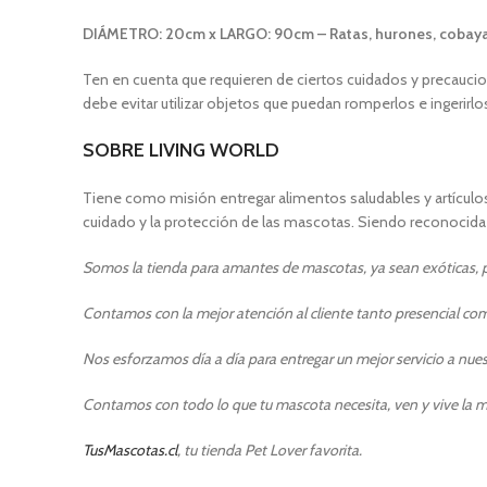
DIÁMETRO: 20cm x LARGO: 90cm – Ratas, hurones, cobaya
Ten en cuenta que requieren de ciertos cuidados y precaucione
debe evitar utilizar objetos que puedan romperlos e ingerirl
SOBRE LIVING WORLD
Tiene como misión entregar alimentos saludables y artículos
cuidado y la protección de las mascotas. Siendo reconocida p
Somos la tienda para amantes de mascotas, ya sean exóticas, pe
Contamos con la mejor atención al cliente tanto presencial como
Nos esforzamos día a día para entregar un mejor servicio a nuest
Contamos con todo lo que tu mascota necesita, ven y vive la m
TusMascotas.cl
, tu tienda Pet Lover favorita.