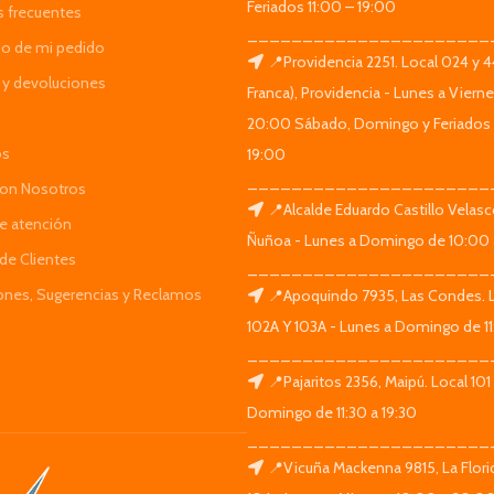
Feriados 11:00 – 19:00
s frecuentes
______________________
do de mi pedido
📍Providencia 2251. Local 024 y 
y devoluciones
Franca), Providencia - Lunes a Viern
20:00 Sábado, Domingo y Feriados 
os
19:00
______________________
Con Nosotros
📍Alcalde Eduardo Castillo Velas
de atención
Ñuñoa - Lunes a Domingo de 10:00 
de Clientes
______________________
iones, Sugerencias y Reclamos
📍Apoquindo 7935, Las Condes. 
102A Y 103A - Lunes a Domingo de 11
______________________
📍Pajaritos 2356, Maipú. Local 101
Domingo de 11:30 a 19:30
______________________
📍Vicuña Mackenna 9815, La Flori