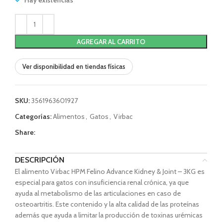
Hay existencias
AGREGAR AL CARRITO
Ver disponibilidad en tiendas físicas
SKU:
3561963601927
Categorías:
Alimentos
,
Gatos
,
Virbac
Share:
DESCRIPCIÓN
El alimento Virbac HPM Felino Advance Kidney & Joint – 3KG es
especial para gatos con insuficiencia renal crónica, ya que
ayuda al metabolismo de las articulaciones en caso de
osteoartritis. Este contenido y la alta calidad de las proteínas
además que ayuda a limitar la producción de toxinas urémicas