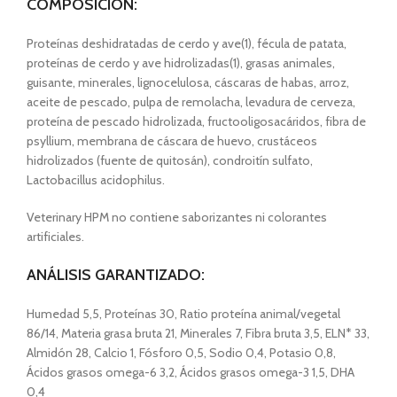
COMPOSICIÓN:
Proteínas deshidratadas de cerdo y ave(1), fécula de patata,
proteínas de cerdo y ave hidrolizadas(1), grasas animales,
guisante, minerales, lignocelulosa, cáscaras de habas, arroz,
aceite de pescado, pulpa de remolacha, levadura de cerveza,
proteína de pescado hidrolizada, fructooligosacáridos, fibra de
psyllium, membrana de cáscara de huevo, crustáceos
hidrolizados (fuente de quitosán), condroitín sulfato,
Lactobacillus acidophilus.
Veterinary HPM no contiene saborizantes ni colorantes
artificiales.
ANÁLISIS GARANTIZADO:
Humedad 5,5, Proteínas 30, Ratio proteína animal/vegetal
86/14, Materia grasa bruta 21, Minerales 7, Fibra bruta 3,5, ELN* 33,
Almidón 28, Calcio 1, Fósforo 0,5, Sodio 0,4, Potasio 0,8,
Ácidos grasos omega-6 3,2, Ácidos grasos omega-3 1,5, DHA
0,4