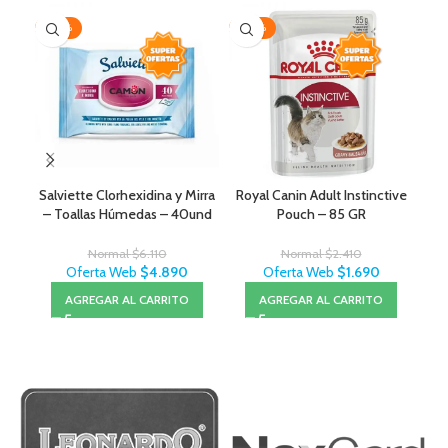
-20%
-30%
-1
Salviette Clorhexidina y Mirra
Royal Canin Adult Instinctive
O
– Toallas Húmedas – 40und
Pouch – 85 GR
Normal
$
6.110
Normal
$
2.410
Oferta Web
$
4.890
Oferta Web
$
1.690
AGREGAR AL CARRITO
AGREGAR AL CARRITO