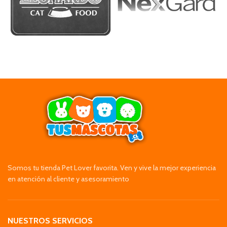
Somos tu tienda Pet Lover favorita. Ven y vive la mejor experiencia
en atención al cliente y asesoramiento
NUESTROS SERVICIOS