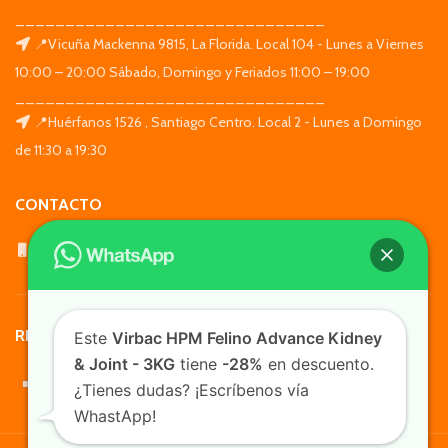
_______________________________
📍Vicuña Mackenna 9815, La Florida. Local 104 - Lunes a Viernes
10:00 – 20:00 Sábado, Domingo y Feriados 11:00 – 19:00
_______________________________
📍Huérfanos 1526 , Santiago Centro. Local 2 - Lunes a Domingo
de 11:30 a 19:30
CONTACTO
WhatsApp: +569 7564 4676
REDES SOCIALES
Este
Virbac HPM Felino Advance Kidney
& Joint - 3KG
tiene
-28%
en descuento.
¿Tienes dudas? ¡Escríbenos vía
WhastApp!
TusMascotas.cl