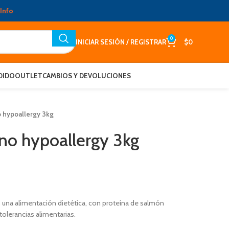
Info
0
INICIAR SESIÓN / REGISTRAR
$
0
DIDO
OUTLET
CAMBIOS Y DEVOLUCIONES
o hypoallergy 3kg
ino hypoallergy 3kg
s una alimentación dietética, con proteína de salmón
tolerancias alimentarias.