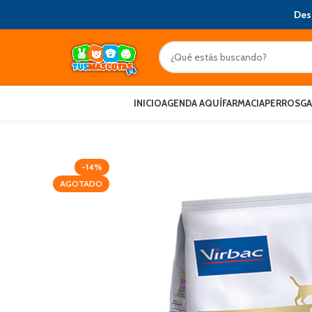
Des
INICIO
AGENDA AQUÍ
FARMACIA
PERROS
G
-14%
AGOTADO