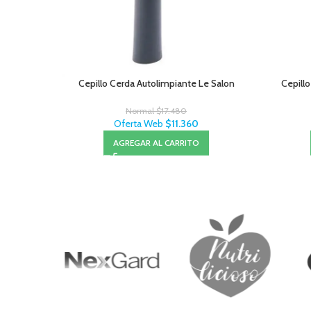
Cepillo Cerda Autolimpiante Le Salon
Cepillo
Normal
$
17.480
Oferta Web
$
11.360
AGREGAR AL CARRITO