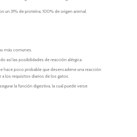
con un 31% de proteína, 100% de origen animal.
rias más comunes.
o así las posibilidades de reacción alérgica.
 que hace poco probable que desencadene una reacción
 a los requisitos diarios de los gatos.
segurar la función digestiva, la cual puede verse