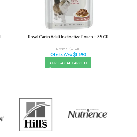
l
Royal Canin Adult Instinctive Pouch – 85 GR
Normal
$
2.410
Oferta Web
$
1.690
AGREGAR AL CARRITO