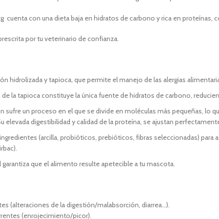
kg cuenta con una dieta baja en hidratos de carbono y rica en proteínas, 
rescrita por tu veterinario de confianza.
ón hidrolizada y tapioca, que permite el manejo de las alergias alimenta
 de la tapioca constituye la única fuente de hidratos de carbono, reduciend
ón sufre un proceso en el que se divide en moléculas más pequeñas, lo
Su elevada digestibilidad y calidad de la proteína, se ajustan perfectamente
ngredientes (arcilla, probióticos, prebióticos, fibras seleccionadas) para a
rbac).
l garantiza que el alimento resulte apetecible a tu mascota.
es (alteraciones de la digestión/malabsorción, diarrea…).
rrentes (enrojecimiento/picor).