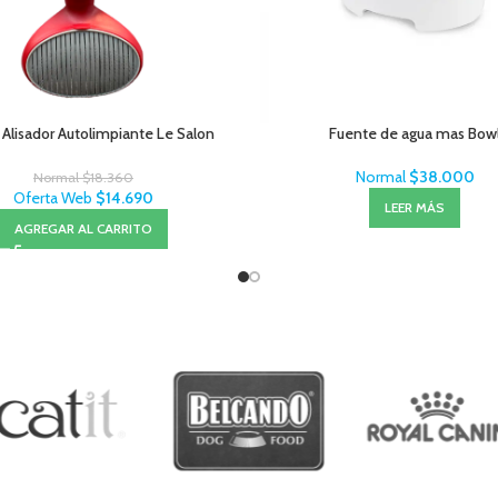
 Alisador Autolimpiante Le Salon
Fuente de agua mas Bow
Normal
$
38.000
Normal
$
18.360
Oferta Web
$
14.690
LEER MÁS
AGREGAR AL CARRITO