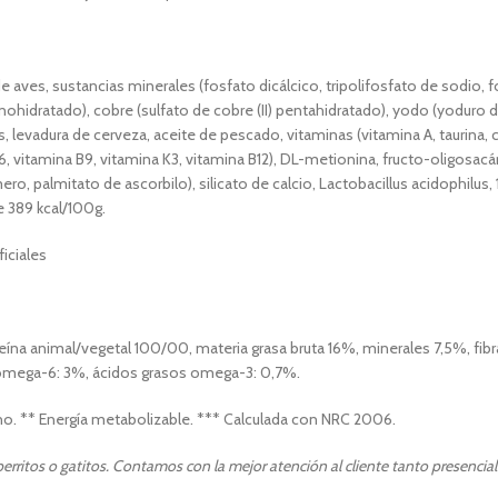
e aves, sustancias minerales (fosfato dicálcico, tripolifosfato de sodio, 
nohidratado), cobre (sulfato de cobre (II) pentahidratado), yodo (yoduro d
, levadura de cerveza, aceite de pescado, vitaminas (vitamina A, taurina, cl
B6, vitamina B9, vitamina K3, vitamina B12), DL-metionina, fructo-oligosac
ero, palmitato de ascorbilo), silicato de calcio, Lactobacillus acidophilus
e 389 kcal/100g.
iciales
na animal/vegetal 100/00, materia grasa bruta 16%, minerales 7,5%, fibra
s omega-6: 3%, ácidos grasos omega-3: 0,7%.
eno. ** Energía metabolizable. *** Calculada con NRC 2006.
rritos o gatitos. Contamos con la mejor atención al cliente tanto presencia