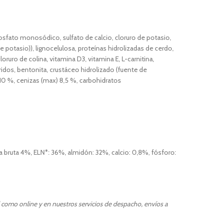
fosfato monosódico, sulfato de calcio, cloruro de potasio,
e potasio)), lignocelulosa, proteínas hidrolizadas de cerdo,
oruro de colina, vitamina D3, vitamina E, L-carnitina,
áridos, bentonita, crustáceo hidrolizado (fuente de
, 10 %, cenizas (max) 8,5 %, carbohidratos
 bruta 4%, ELN*: 36%, almidón: 32%, calcio: 0,8%, fósforo:
l como online y en nuestros servicios de despacho, envíos a