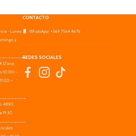
CONTACTO
ncia - Lunes
WhatsApp: +569 7564 4676
omingo y
_________
REDES SOCIALES
44 (Zona
es 10:00 –
11:00 –
_________
co 4890,
a 19:30
_________
Locales