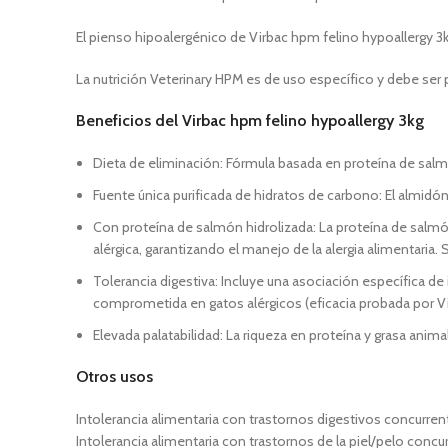
El pienso hipoalergénico de Virbac hpm felino hypoallergy 3
La nutrición Veterinary HPM es de uso específico y debe ser p
Beneficios del Virbac hpm felino hypoallergy 3kg
Dieta de eliminación: Fórmula basada en proteína de salm
Fuente única purificada de hidratos de carbono: El almidón
Con proteína de salmón hidrolizada: La proteína de salm
alérgica, garantizando el manejo de la alergia alimentaria. 
Tolerancia digestiva: Incluye una asociación específica de i
comprometida en gatos alérgicos (eficacia probada por Vi
Elevada palatabilidad: La riqueza en proteína y grasa anima
Otros usos
Intolerancia alimentaria con trastornos digestivos concurrent
Intolerancia alimentaria con trastornos de la piel/pelo concu