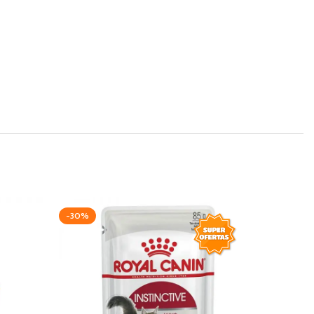
-30%
-15%