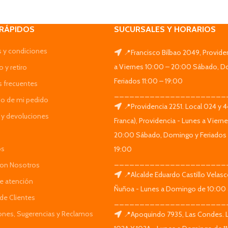
 RÁPIDOS
SUCURSALES Y HORARIOS
 y condiciones
📍Francisco Bilbao 2049, Provide
a Viernes 10:00 – 20:00 Sábado, D
 y retiro
Feriados 11:00 – 19:00
s frecuentes
______________________
do de mi pedido
📍Providencia 2251. Local 024 y 
y devoluciones
Franca), Providencia - Lunes a Viern
20:00 Sábado, Domingo y Feriados 
os
19:00
______________________
Con Nosotros
📍Alcalde Eduardo Castillo Velas
de atención
Ñuñoa - Lunes a Domingo de 10:00 
de Clientes
______________________
iones, Sugerencias y Reclamos
📍Apoquindo 7935, Las Condes. 