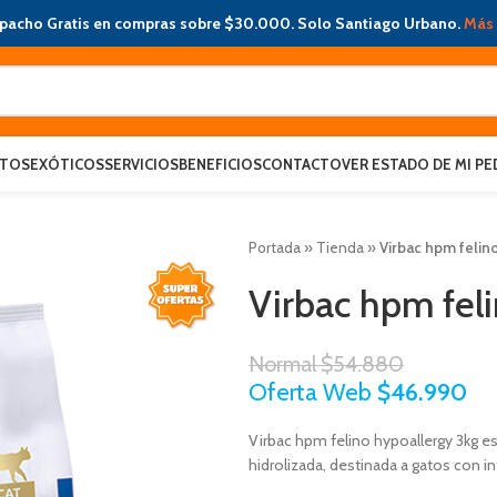
pacho Gratis en compras sobre $30.000. Solo Santiago Urbano.
Más 
ATOS
EXÓTICOS
SERVICIOS
BENEFICIOS
CONTACTO
VER ESTADO DE MI PE
Portada
»
Tienda
»
Virbac hpm felin
Virbac hpm fel
Normal
$
54.880
Oferta Web
$
46.990
Virbac hpm felino hypoallergy 3kg e
hidrolizada, destinada a gatos con in