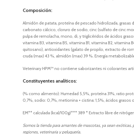
Composición:
Almidón de patata, proteína de pescado hidrolizada, grasas d
carbonato cálcico, cloruro de sodio, cinc (sulfato de cinc mo
pulpa de remolacha, mono, di, y triglicéridos de ácidos grasos
vitamina B3, vitamina B5, vitamina B1, vitamina B2, vitamina 
quitosano), antioxidantes (galato de propilo, extracto de rom
cruda (max) 43 %, almidón (max) 39 %. Energía metabolizabl
Veterinary HPM™ no contiene saborizantes ni colorantes artif
Constituyentes analíticos:
(% como alimento): Humedad 5,5%, proteína 31%, ratio proteí
0,7%, sodio: 0,7%, metionina + cistina: 1,5%, ácidos graso
EM** calculada (kcal/100g)*** 389 * Extracto libre de nitróg
Somos la tienda para amantes de mascotas, ya sean exóticas, pe
regiones, veterinaria y peluquería.