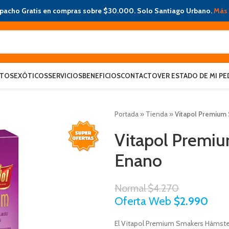
pacho Gratis en compras sobre $30.000. Solo Santiago Urbano.
Más 
ATOS
EXÓTICOS
SERVICIOS
BENEFICIOS
CONTACTO
VER ESTADO DE MI PE
Portada
»
Tienda
»
Vitapol Premium
Vitapol Premi
Enano
Normal
$
4.270
Oferta Web
$
2.990
El Vitapol Premium Smakers Hámster 