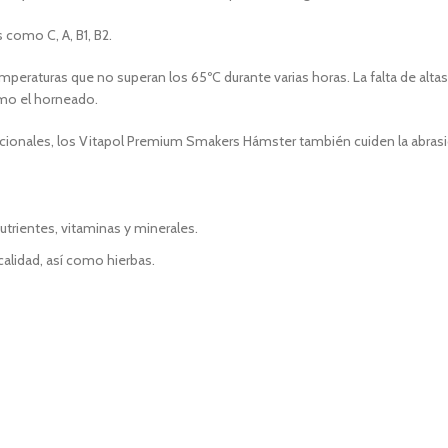
 como C, A, B1, B2.
eraturas que no superan los 65ºC durante varias horas. La falta de alta
mo el horneado.
cionales, los Vitapol Premium Smakers Hámster también cuiden la abrasió
trientes, vitaminas y minerales.
calidad, así como hierbas.