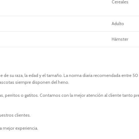
Cereales
Adulto
Hámster
e su raza, la edad y el tamaño. La norma diaria recomendada entre 50 y 
mascotas siempre disponen del heno.
, perritos o gatitos. Contamos con la mejor atención al cliente tanto p
uestros clientes.
a mejor experiencia.