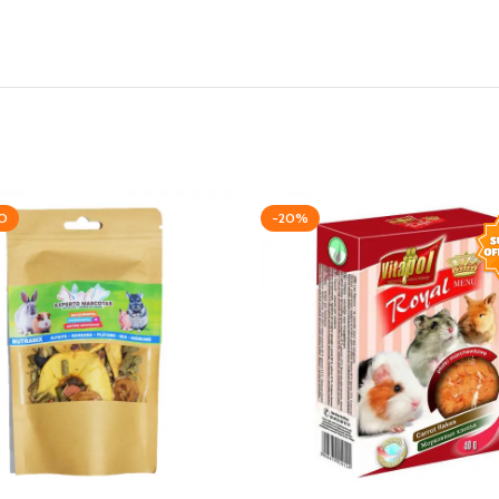
O
-20%