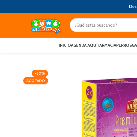
Des
INICIO
AGENDA AQUÍ
FARMACIA
PERROS
G
-30%
AGOTADO