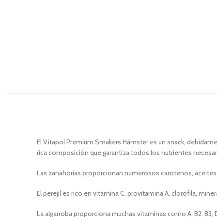
El Vitapol Premium Smakers Hámster es un snack, debidamente
rica composición que garantiza todos los nutrientes necesa
Las zanahorias proporcionan numerosos carotenos, aceites volát
El perejil es rico en vitamina C, provitamina A, clorofila, mine
La algarroba proporciona muchas vitaminas como A, B2, B3, D, 