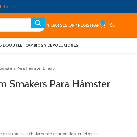
Info
0
INICIAR SESIÓN / REGISTRAR
$
0
DIDO
OUTLET
CAMBIOS Y DEVOLUCIONES
 Smakers Para Hámster Enano
um Smakers Para Hámster
es un snack, debidamente equilibrados, en el que la