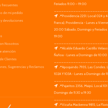
Feriados 11:00 – 19:00
s frecuentes
______________________
do de mi pedido
📍Providencia 2251. Local 024 y 
y devoluciones
Franca), Providencia - Lunes a Viern
20:00 Sábado, Domingo y Feriados 
os
19:00
______________________
Con Nosotros
📍Alcalde Eduardo Castillo Velas
de atención
Ñuñoa - Lunes a Domingo de 10:00 
de Clientes
______________________
iones, Sugerencias y Reclamos
📍Apoquindo 7935, Las Condes. 
102A Y 103A - Lunes a Domingo de 11
______________________
📍Pajaritos 2356, Maipú. Local 101
Domingo de 11:30 a 19:30
______________________
📍Vicuña Mackenna 9815, La Flori