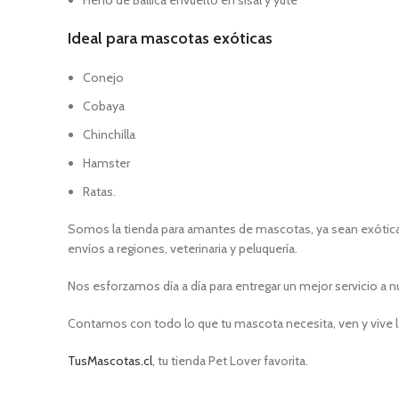
Heno de Ballica envuelto en sisal y yute
Ideal para mascotas exóticas
Conejo
Cobaya
Chinchilla
Hamster
Ratas.
Somos la tienda para amantes de mascotas, ya sean exóticas
envíos a regiones, veterinaria y peluquería.
Nos esforzamos día a día para entregar un mejor servicio a n
Contamos con todo lo que tu mascota necesita, ven y vive l
TusMascotas.cl
, tu tienda Pet Lover favorita.