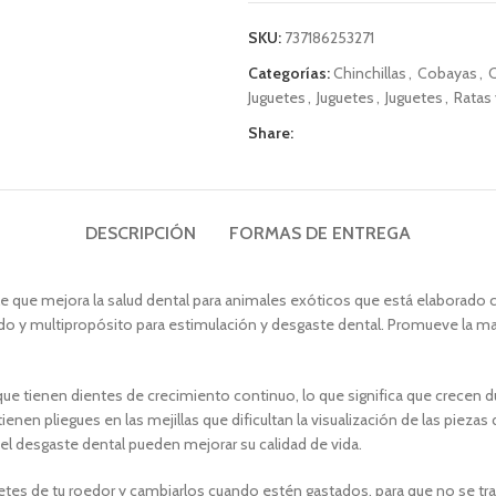
SKU:
737186253271
Categorías:
Chinchillas
,
Cobayas
,
Juguetes
,
Juguetes
,
Juguetes
,
Ratas
Share:
DESCRIPCIÓN
FORMAS DE ENTREGA
le que mejora la salud dental para animales exóticos que está elaborado c
ido y multipropósito para estimulación y desgaste dental. Promueve la ma
ue tienen dientes de crecimiento continuo, lo que significa que crecen d
en pliegues en las mejillas que dificultan la visualización de las pieza
l desgaste dental pueden mejorar su calidad de vida.
tes de tu roedor y cambiarlos cuando estén gastados, para que no se tra