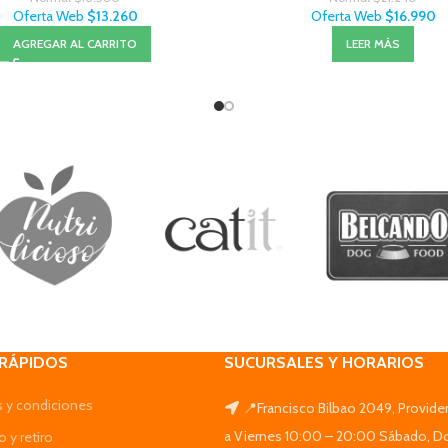
Oferta Web
$
13.260
Oferta Web
$
16.990
AGREGAR AL CARRITO
LEER MÁS
 RÁPIDOS
SUCURSALES Y HORARIOS
 y condiciones
📍Francisco Bilbao 2049, Provide
a Viernes 10:00 – 20:00 Sábado, D
 y retiro