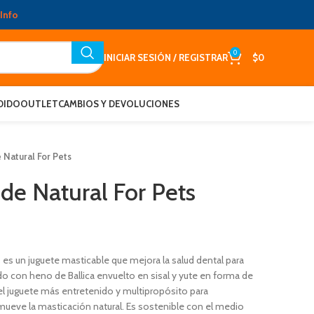
Info
0
INICIAR SESIÓN / REGISTRAR
$
0
DIDO
OUTLET
CAMBIOS Y DEVOLUCIONES
 Natural For Pets
de Natural For Pets
 es un juguete masticable que mejora la salud dental para
o con heno de Ballica envuelto en sisal y yute en forma de
el juguete más entretenido y multipropósito para
mueve la masticación natural. Es sostenible con el medio