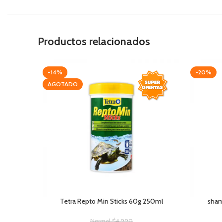
Productos relacionados
-14%
-20%
AGOTADO
Tetra Repto Min Sticks 60g 250ml
sham
Normal
$
4.990