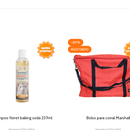
-20%
AGOTADO
poo ferret baking soda 237ml
Bolso para corral Marshal
Normal
$
16.580
Normal
$
21.240