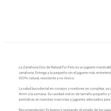
La Zanahoria Dúo de Natural For Pets es un juguete masticab
zanahoria. Entrega a tu pequeño sin el juguete más entreten
100% natural, resistente y no tóxico.
La salud bucodental en conejos y roedores es compleja, ya q
4mm a la semana. Su cavidad oral es de tamaño pequeño y tien
periódicas en nuestras mascotas y juguetes adecuados para e
Recomendación: Es bueno ir revisando el estado de los jugue