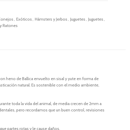
Conejos
,
Exóticos
,
Hámsters y Jerbos
,
Juguetes
,
Juguetes
,
 y Ratones
on heno de Ballica envuelto en sisal y yute en forma de
sticación natural. Es sostenible con el medio ambiente,
urante toda la vida del animal, de media crecen de 2mm a
s dentales, pero recordamos que un buen control, revisiones
gue partes rotas y le cause daños.