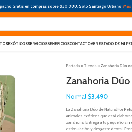
pacho Gratis en compras sobre $30.000. Solo Santiago Urbano.
Más 
ATOS
EXÓTICOS
SERVICIOS
BENEFICIOS
CONTACTO
VER ESTADO DE MI PE
Portada
»
Tienda
»
Zanahoria Dúo de
Zanahoria Dúo 
Normal
$
3.490
La Zanahoria Dúo de Natural For Pets
animales exóticos que está elaborad
zanahoria. Entrega a tu pequeño sin 
estimulación y desgaste dental. Pro