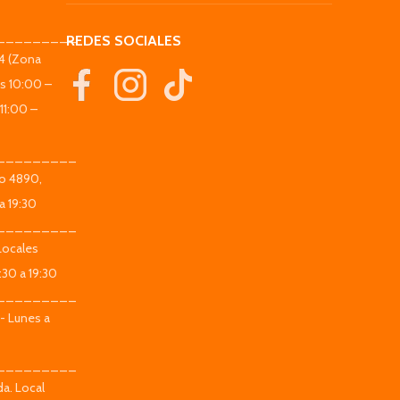
_________
REDES SOCIALES
44 (Zona
es 10:00 –
11:00 –
_________
co 4890,
a 19:30
_________
Locales
:30 a 19:30
_________
 - Lunes a
_________
da. Local