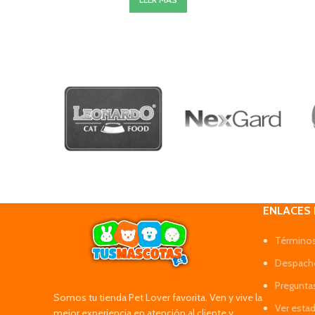
ENLACES
Términos
Despacho
Pregunta
Somos tu tienda Pet Lover favorita. Ven y vive la
Ver esta
mejor experiencia en atención al cliente y