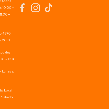
44 (Zona
es 10:00 –
11:00 –
_________
co 4890,
a 19:30
_________
Locales
:30 a 19:30
_________
 - Lunes a
_________
da. Local
0 Sábado,