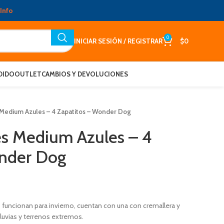
Info
0
INICIAR SESIÓN / REGISTRAR
$
0
DIDO
OUTLET
CAMBIOS Y DEVOLUCIONES
 Medium Azules – 4 Zapatitos – Wonder Dog
es Medium Azules – 4
onder Dog
funcionan para invierno, cuentan con una con cremallera y
 lluvias y terrenos extremos.