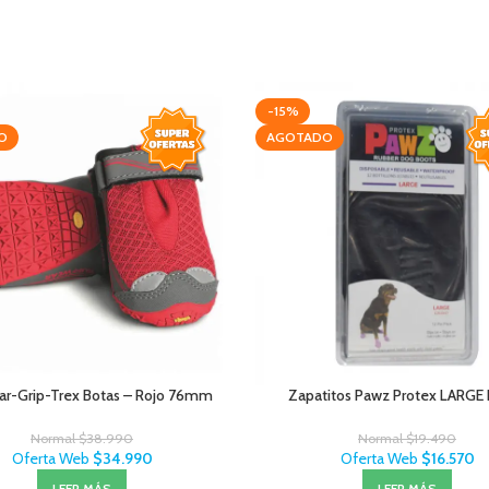
-15%
O
AGOTADO
ar-Grip-Trex Botas – Rojo 76mm
Zapatitos Pawz Protex LARGE
Normal
$
38.990
Normal
$
19.490
Oferta Web
$
34.990
Oferta Web
$
16.570
LEER MÁS
LEER MÁS