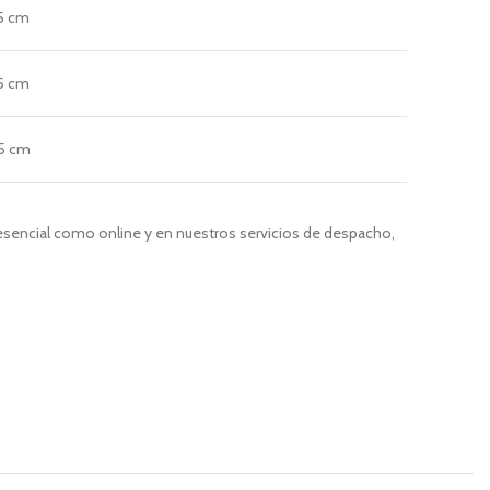
5 cm
5 cm
5 cm
resencial como online y en nuestros servicios de despacho,