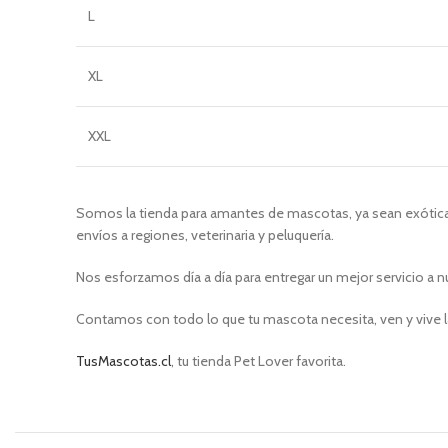
L
XL
XXL
Somos la tienda para amantes de mascotas, ya sean exóticas
envíos a regiones, veterinaria y peluquería.
Nos esforzamos día a día para entregar un mejor servicio a n
Contamos con todo lo que tu mascota necesita, ven y vive l
TusMascotas.cl
, tu tienda Pet Lover favorita.