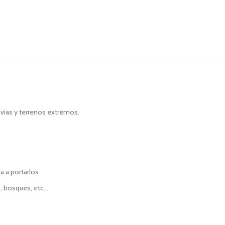
uvias y terrenos extremos.
a a portarlos.
s, bosques, etc…