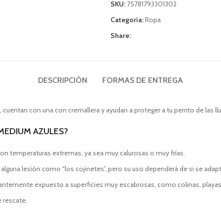
SKU:
75781793301302
Categoría:
Ropa
Share:
DESCRIPCIÓN
FORMAS DE ENTREGA
cuentan con una con cremallera y ayudan a proteger a tu perrito de las ll
MEDIUM AZULES?
 con temperaturas extremas, ya sea muy calurosas o muy frías.
alguna lesión como “los cojinetes”, pero su uso dependerá de si se adapt
stantemente expuesto a superficies muy escabrosas, como colinas, playa
e rescate.