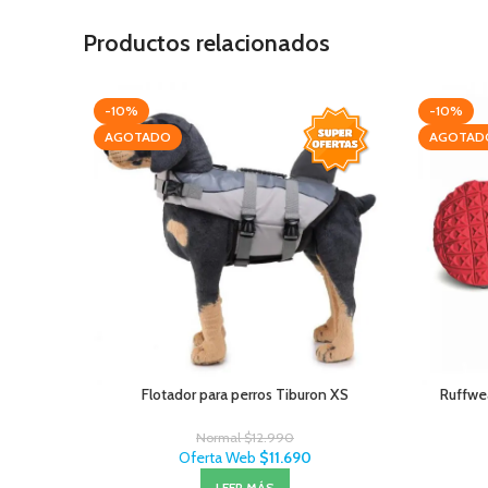
Productos relacionados
-10%
-10%
AGOTADO
AGOTAD
Flotador para perros Tiburon XS
Ruffwe
Normal
$
12.990
Oferta Web
$
11.690
LEER MÁS