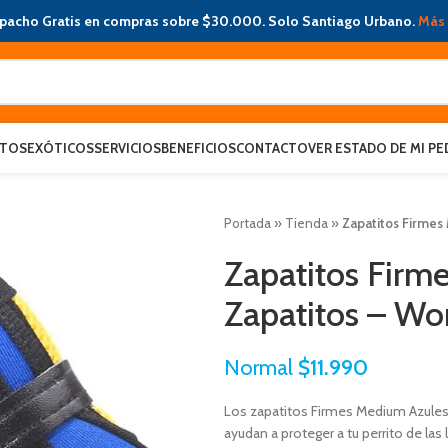
pacho Gratis en compras sobre $30.000. Solo Santiago Urbano.
Más 
ATOS
EXÓTICOS
SERVICIOS
BENEFICIOS
CONTACTO
VER ESTADO DE MI PE
Portada
»
Tienda
»
Zapatitos Firmes
Zapatitos Firm
Zapatitos – W
Normal
$
11.990
Los zapatitos Firmes Medium Azules 
ayudan a proteger a tu perrito de las