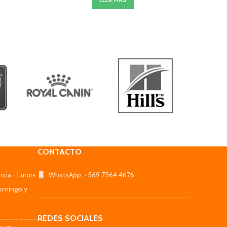
CONTACTO
ncia - Lunes
WhatsApp: +569 7564 4676
omingo y
_________
REDES SOCIALES