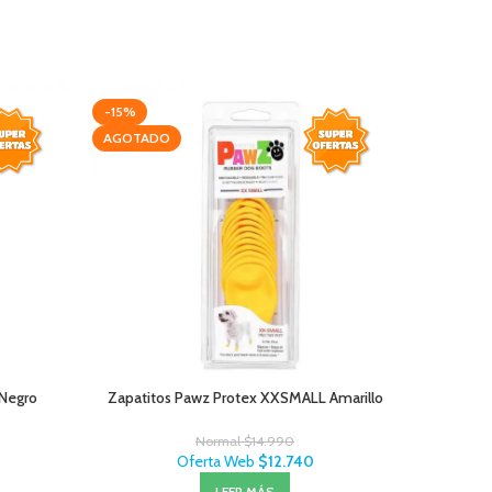
-15%
AGOTAD
AGOTADO
 Negro
Zapatitos Pawz Protex XXSMALL Amarillo
Zapat
Normal
$
14.990
Oferta Web
$
12.740
LEER MÁS