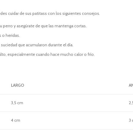
edes cuidar de sus patitass con los siguientes consejos.
tu perro y asegúrate de que las mantenga cortas.
 o heridas.
o suciedad que acumularon durante el día.
sfalto, especialmente cuando hace mucho calor o frío.
LARGO
A
3,5 cm
2,
4 cm
3