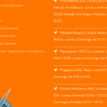
📍Providencia 2251. Local 024 y 
y devoluciones
Franca), Providencia - Lunes a Viern
20:00 Sábado, Domingo y Feriados 
os
19:00
______________________
Con Nosotros
📍Alcalde Eduardo Castillo Velas
de atención
Ñuñoa - Lunes a Domingo de 10:00 
de Clientes
______________________
iones, Sugerencias y Reclamos
📍Apoquindo 7935, Las Condes. 
102A Y 103A - Lunes a Domingo de 11
______________________
📍Pajaritos 2356, Maipú. Local 101
Domingo de 11:30 a 19:30
______________________
📍Vicuña Mackenna 9815, La Flori
104 - Lunes a Viernes 10:00 – 20:0
Domingo y Feriados 11:00 – 19:00