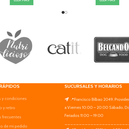
 RÁPIDOS
SUCURSALES Y HORARIOS
 y condiciones
📍Francisco Bilbao 2049, Provide
a Viernes 10:00 – 20:00 Sábado, D
 y retiro
Feriados 11:00 – 19:00
s frecuentes
______________________
do de mi pedido