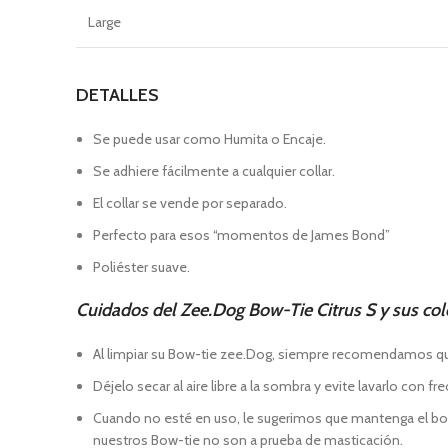
Large
DETALLES
Se puede usar como Humita o Encaje.
Se adhiere fácilmente a cualquier collar.
El collar se vende por separado.
Perfecto para esos “momentos de James Bond”
Poliéster suave.
Cuidados del Zee.Dog Bow-Tie Citrus S y sus co
Al limpiar su Bow-tie zee.Dog, siempre recomendamos que us
Déjelo secar al aire libre a la sombra y evite lavarlo con fr
Cuando no esté en uso, le sugerimos que mantenga el bow-t
nuestros Bow-tie no son a prueba de masticación.