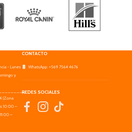
CONTACTO
ncia - Lunes
WhatsApp: +569 7564 4676
omingo y
_________
REDES SOCIALES
44 (Zona
es 10:00 –
11:00 –
_________