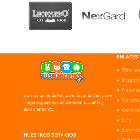
ENLACES
Términos
Despacho
Pregunta
Somos tu tienda Pet Lover favorita. Ven y vive la
Ver esta
mejor experiencia en atención al cliente y
asesoramiento
Cambios 
Blog
Benefici
NUESTROS SERVICIOS