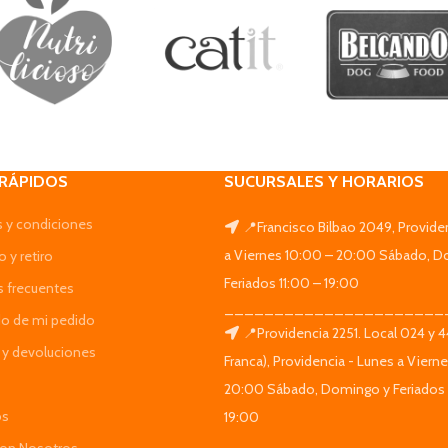
 RÁPIDOS
SUCURSALES Y HORARIOS
 y condiciones
📍Francisco Bilbao 2049, Provide
a Viernes 10:00 – 20:00 Sábado, D
 y retiro
Feriados 11:00 – 19:00
s frecuentes
______________________
do de mi pedido
📍Providencia 2251. Local 024 y 
y devoluciones
Franca), Providencia - Lunes a Viern
20:00 Sábado, Domingo y Feriados 
os
19:00
______________________