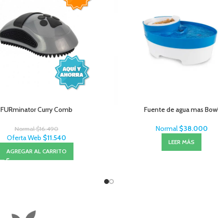
FURminator Curry Comb
Fuente de agua mas Bow
Normal
$
38.000
Normal
$
16.490
Oferta Web
$
11.540
LEER MÁS
AGREGAR AL CARRITO