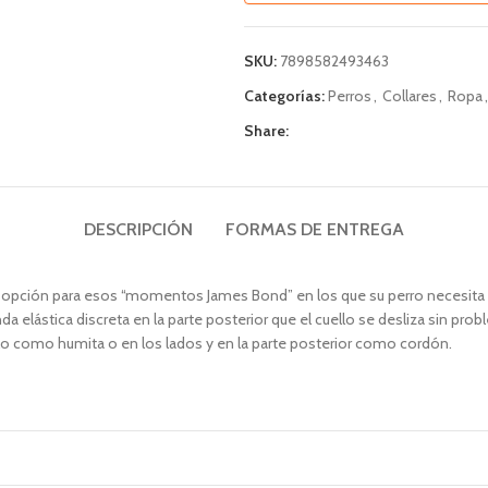
SKU:
7898582493463
Categorías:
Perros
,
Collares
,
Ropa
,
Share:
DESCRIPCIÓN
FORMAS DE ENTREGA
r opción para esos “momentos James Bond” en los que su perro necesita 
a elástica discreta en la parte posterior que el cuello se desliza sin prob
rlo como humita o en los lados y en la parte posterior como cordón.