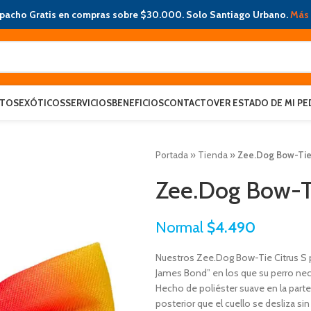
pacho Gratis en compras sobre $30.000. Solo Santiago Urbano.
Más 
ATOS
EXÓTICOS
SERVICIOS
BENEFICIOS
CONTACTO
VER ESTADO DE MI PE
Portada
»
Tienda
»
Zee.Dog Bow-Tie 
Zee.Dog Bow-Ti
Normal
$
4.490
Nuestros Zee.Dog Bow-Tie Citrus S 
James Bond” en los que su perro nec
Hecho de poliéster suave en la parte 
posterior que el cuello se desliza si