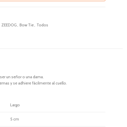
ZEEDOG
,
Bow Tie
,
Todos
ser un señor o una dama.
lemas y se adhiere fácilmente al cuello.
Largo
5 cm