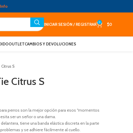
Info
0
INICIAR SESIÓN / REGISTRAR
$
0
DIDO
OUTLET
CAMBIOS Y DEVOLUCIONES
Citrus S
e Citrus S
para perros son la mejor opción para esos “momentos
esita ser un señor o una dama.
delantera, tiene una banda elástica discreta en la parte
n problemas y se adhiere fácilmente al cuello.