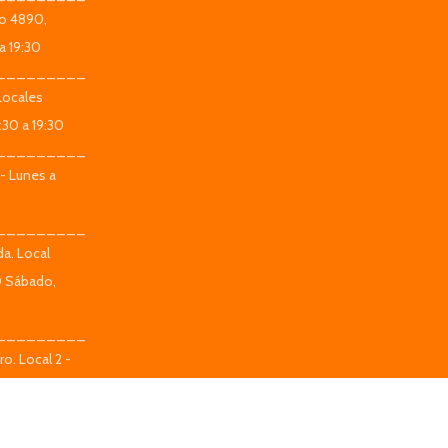
co 4890,
a 19:30
_________
Locales
:30 a 19:30
_________
 - Lunes a
_________
da. Local
0 Sábado,
_________
o. Local 2 -