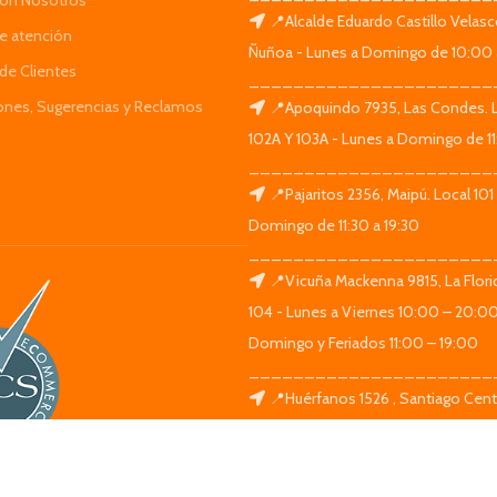
Con Nosotros
📍Alcalde Eduardo Castillo Velas
de atención
Ñuñoa - Lunes a Domingo de 10:00 
de Clientes
______________________
iones, Sugerencias y Reclamos
📍Apoquindo 7935, Las Condes. 
102A Y 103A - Lunes a Domingo de 11
______________________
📍Pajaritos 2356, Maipú. Local 101
Domingo de 11:30 a 19:30
______________________
📍Vicuña Mackenna 9815, La Flori
104 - Lunes a Viernes 10:00 – 20:0
Domingo y Feriados 11:00 – 19:00
______________________
📍Huérfanos 1526 , Santiago Centr
Lunes a Domingo de 11:30 a 19:30