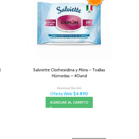
l
Salviette Clorhexidina y Mirra – Toallas
Mono Pr
Húmedas – 40und
Normal
$
6.110
Oferta Web
$
4.890
AGREGAR AL CARRITO