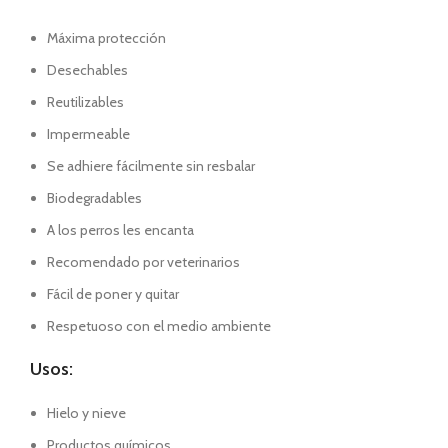
Máxima protección
Desechables
Reutilizables
Impermeable
Se adhiere fácilmente sin resbalar
Biodegradables
A los perros les encanta
Recomendado por veterinarios
Fácil de poner y quitar
Respetuoso con el medio ambiente
Usos
:
Hielo y nieve
Productos químicos