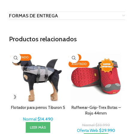
FORMAS DE ENTREGA
Productos relacionados
AGOTADO
-12%
-9
AGOTADO
AG
Flotador para perros Tiburon S
Ruffwear-Grip-Trex Botas –
Ru
Rojo 44mm
Normal
$
14.490
Normal
$
33.990
LEER MÁS
Oferta Web
$
29.990